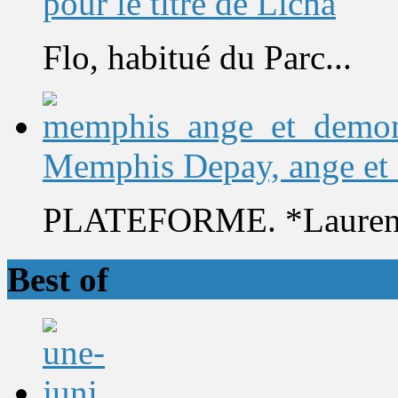
pour le titre de Licha
Flo, habitué du Parc...
Memphis Depay, ange et
PLATEFORME. *Laurent 
Best of