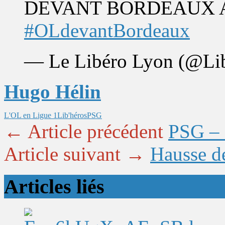
DEVANT BORDEAUX 
#OLdevantBordeaux
— Le Libéro Lyon (@Li
Hugo Hélin
L'OL en Ligue 1
Lib'héros
PSG
← Article précédent
PSG – O
Article suivant →
Hausse d
Articles liés