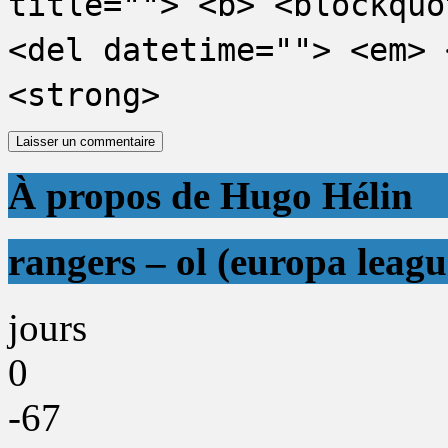
title=""> <b> <blockquo
<del datetime=""> <em> 
<strong>
À propos de Hugo Hélin
rangers – ol (europa leagu
jours
0
-67