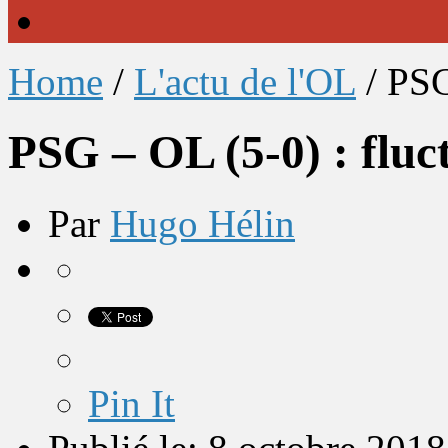
Home
/
L'actu de l'OL
/
PSG
PSG – OL (5-0) : fluc
Par
Hugo Hélin
Pin It