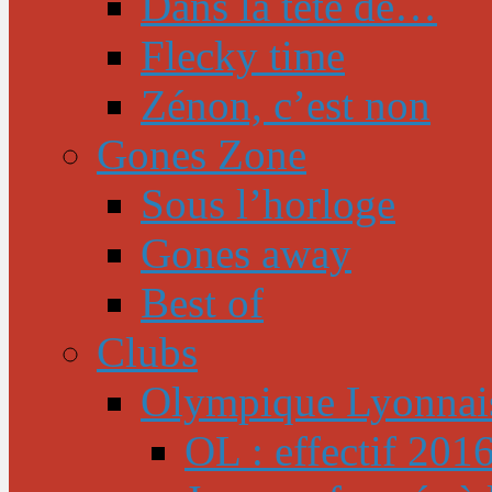
Dans la tête de…
Flecky time
Zénon, c’est non
Gones Zone
Sous l’horloge
Gones away
Best of
Clubs
Olympique Lyonnai
OL : effectif 201