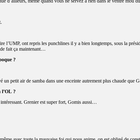
ntinue d’ailleurs, même quand vous ne servez à rien dans le ventre mou 
.
ire l’UMP, ont repris les punchlines il y a bien longtemps, sous la présid
nde fait ça maintenant…
époque ?
 un petit air de samba dans une enceinte autrement plus chaude que Ge
à l’OL ?
 intéressant. Grenier est super fort, Gomis aussi…
me avec toute la mauvaise foi qui nous anime, on est obligé de constat