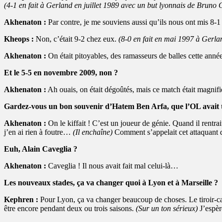
(4-1 en fait à Gerland en juillet 1989 avec un but lyonnais de Bruno 
Akhenaton :
Par contre, je me souviens aussi qu’ils nous ont mis 8-
Kheops :
Non, c’était 9-2 chez eux.
(8-0 en fait en mai 1997 à Gerla
Akhenaton :
On était pitoyables, des ramasseurs de balles cette ann
Et le 5-5 en novembre 2009, non ?
Akhenaton :
Ah ouais, on était dégoûtés, mais ce match était magnifi
Gardez-vous un bon souvenir d’Hatem Ben Arfa, que l’OL avait t
Akhenaton :
On le kiffait ! C’est un joueur de génie. Quand il rentra
j’en ai rien à foutre…
(Il enchaîne)
Comment s’appelait cet attaquant d
Euh, Alain Caveglia ?
Akhenaton :
Caveglia ! Il nous avait fait mal celui-là…
Les nouveaux stades, ça va changer quoi à Lyon et à Marseille ?
Kephren :
Pour Lyon, ça va changer beaucoup de choses. Le tiroir-cais
être encore pendant deux ou trois saisons.
(Sur un ton sérieux)
J’espèr