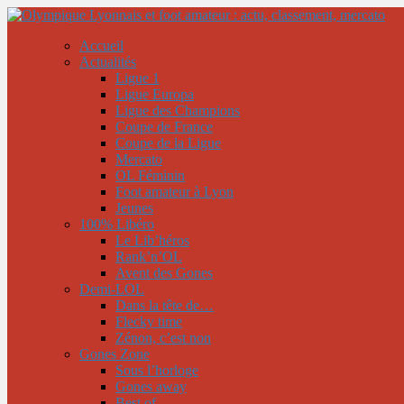
Accueil
Actualités
Ligue 1
Ligue Europa
Ligue des Champions
Coupe de France
Coupe de la Ligue
Mercato
OL Féminin
Foot amateur à Lyon
Jeunes
100% Libéro
Le Lib’héros
Rank’n’OL
Avent des Gones
Demi-LOL
Dans la tête de…
Flecky time
Zénon, c’est non
Gones Zone
Sous l’horloge
Gones away
Best of