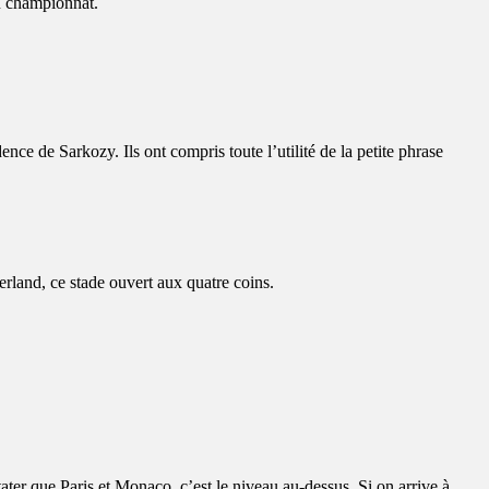
du championnat.
ence de Sarkozy. Ils ont compris toute l’utilité de la petite phrase
rland, ce stade ouvert aux quatre coins.
er que Paris et Monaco, c’est le niveau au-dessus. Si on arrive à