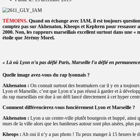
T
É
MOINS.
Quand on échange avec IAM, il est toujours question 
comptez pas sur Akhenaton, Kheops et Kephren pour ressasser av
2000. Non, les rappeurs marseillais excellent surtout dans une « 
étoile que Jérémy Morel.
« Là où Lyon n’a pas défié Paris, Marseille l’a défié en permanence
Quelle image avez-vous du rap lyonnais ?
Akhenaton :
On connait surtout des beatmakers car il y en a toujou
Lyon et Marseille, c’est que Lyon n’a pas réussi à garder et à développe
du rap marseillais est due à un défi lancé directement à cet hyper cent
Comment différencierez-vous foncièrement Lyon et Marseille ?
Akhenaton :
Lyon a un centre-ville plutôt bourgeois et huppé, ainsi q
murs de la ville alors que les banlieues autour sont plus aisées, plus
Kheops :
Ah oui il n’y a pas photo ! Tu peux manger à 15 heures le di