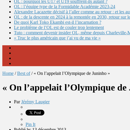
OL : pourquoi les U17 et U19 souffrent-ils autant ?
OL : l’équipe type de la Formidable Académie 2023-24
Alexandre Lacazette décisif à l’aller comme au retour : et les 
OL : de la descente en 2024 à la remontée en 2030, retour sur l
De quoi Karl Toko Ekambi est-il l’incarnation ?
Le problème de l’OL est de couler trop lentement
Tuto : comment devenir insider OL, même depuis Charleville-
« Truc le plus américain que j’ai vu de ma vie »
Home
/
Best of
/
« On l’appelait l’Olympique de Juninho »
« On l’appelait l’Olympique de
Par
Jérémy Laugier
Pin It
Publié le: 13 décembre 2013