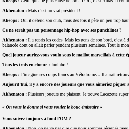
Kheops :
Celui qui a le plus causé de tort à l’OL, c’est Aulas. Il co
Akhenaton :
Mais c’est un vrai président !
Kheops :
Oui il défend son club, mais des fois il pète un peu trop haut
Ce ne serait pas un personnage hip-hop avec ses punchlines ?
Akhenaton :
Il a repris les codes. Mais les gens de son bord, c’est à d
balancée dont on allait parler pendant plusieurs semaines. Tout le mo
Quel joueur auriez-vous voulu sous le maillot marseillais à cette 
Tous les trois en chœur :
Juninho !
Kheops :
J’imagine ses coups francs au Vélodrome… Il aurait retrouvé
Aujourd’hui, il y a encore des joueurs que vous aimeriez piquer 
Akhenaton :
Plusieurs joueurs me plaisent. Je trouve Lacazette super
« On vous le donne si vous voulez le bouc émissaire »
Vous suivez toujours à fond l’OM ?
Akhenaton :
Non, on ne va pas dire que nous sommes résignés mais mê