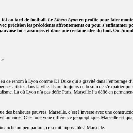
tôt ou tard de football.
Le Libéro Lyon
en profite pour faire mont
ec précision les précédents affrontements ou pour s’enflammer p
mauvaise foi » assumée, et dans une certaine idée du foot. Où Juni
 »
rs eu de renom à Lyon comme DJ Duke qui a gravité dans l’entourage d
r ses artistes dans la ville. Ils ont toujours eu besoin de s’expatrier p
ralisme. Là où Lyon n’a pas défié Paris, Marseille l’a défié en permanen
ue des banlieues pauvres. Marseille, c’est l’inverse avec une constructi
 pavillonnaires. C’est une vraie différence géographique. Marseille est 
manche un peu partout, ce serait impossible à Marseille.