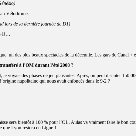
Génésio)
1 au Vélodrome.
nd lors de la dernière journée de D1)
ée-là…
que, un des plus beaux spectacles de la décennie. Les gars de Canal + é
ransféré à l’OM durant l’été 2008 ?
it, je voyais des phases de jeu plaisantes. Après, on peut discuter 150 0
’origine napolitaine qui nous avait enfoncés dans le 9-2 ?
se sera bientôt à 100 % pour l’OL. Aulas va vraiment faire le bon coup l
e que Lyon restera en Ligue 1.