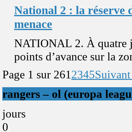
National 2 : la réserve 
menace
NATIONAL 2. À quatre jou
points d’avance sur la zo
Page 1 sur 26
1
2
3
4
5
Suivant
rangers – ol (europa leagu
jours
0