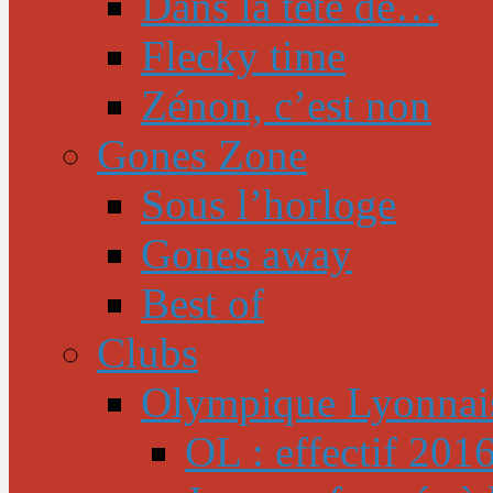
Dans la tête de…
Flecky time
Zénon, c’est non
Gones Zone
Sous l’horloge
Gones away
Best of
Clubs
Olympique Lyonnai
OL : effectif 201