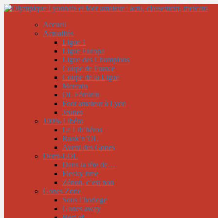
Accueil
Actualités
Ligue 1
Ligue Europa
Ligue des Champions
Coupe de France
Coupe de la Ligue
Mercato
OL Féminin
Foot amateur à Lyon
Jeunes
100% Libéro
Le Lib’héros
Rank’n’OL
Avent des Gones
Demi-LOL
Dans la tête de…
Flecky time
Zénon, c’est non
Gones Zone
Sous l’horloge
Gones away
Best of