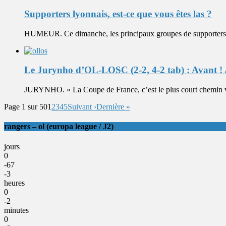
Supporters lyonnais, est-ce que vous êtes las ?
HUMEUR. Ce dimanche, les principaux groupes de supporters de 
Le Jurynho d’OL-LOSC (2-2, 4-2 tab) : Avant ! 
JURYNHO. « La Coupe de France, c’est le plus court chemin ver
Page 1 sur 50
1
2
3
4
5
Suivant ›
Dernière »
rangers – ol (europa league / J2)
jours
0
-67
-3
heures
0
-2
minutes
0