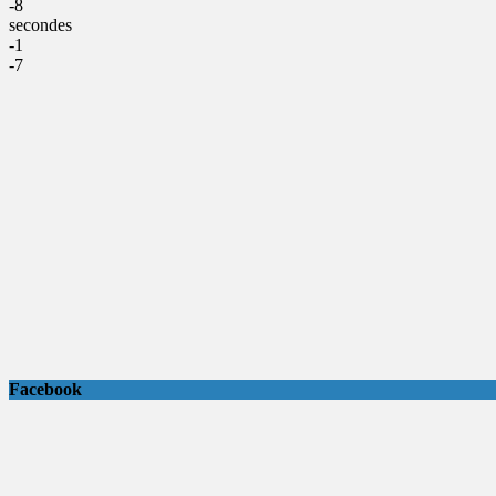
-8
secondes
-1
-7
Facebook