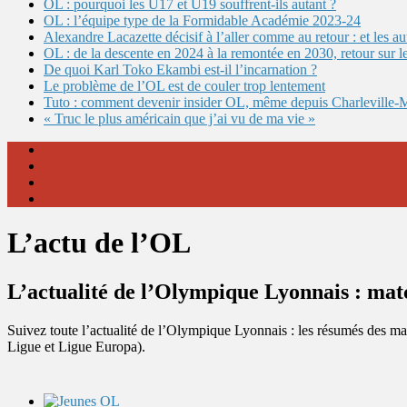
OL : pourquoi les U17 et U19 souffrent-ils autant ?
OL : l’équipe type de la Formidable Académie 2023-24
Alexandre Lacazette décisif à l’aller comme au retour : et les 
OL : de la descente en 2024 à la remontée en 2030, retour sur l
De quoi Karl Toko Ekambi est-il l’incarnation ?
Le problème de l’OL est de couler trop lentement
Tuto : comment devenir insider OL, même depuis Charleville-
« Truc le plus américain que j’ai vu de ma vie »
L’actu de l’OL
L’actualité de l’Olympique Lyonnais : matc
Suivez toute l’actualité de l’Olympique Lyonnais : les résumés des m
Ligue et Ligue Europa).