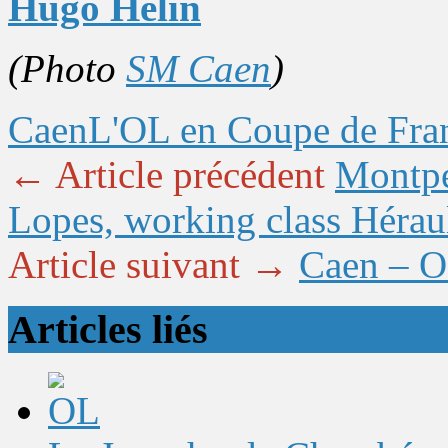
Hugo Hélin
(Photo
SM Caen
)
Caen
L'OL en Coupe de Fra
← Article précédent
Montpe
Lopes, working class Hérau
Article suivant →
Caen – OL
Articles liés