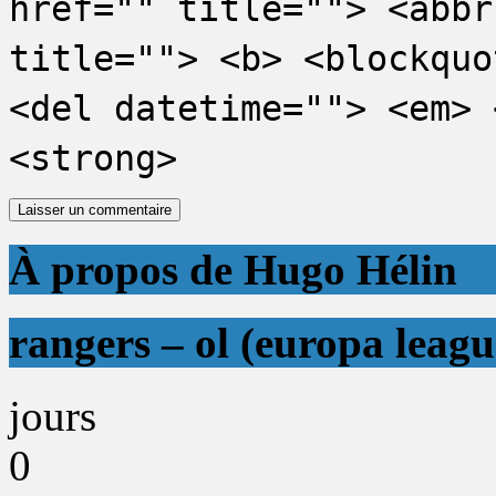
href="" title=""> <abbr
title=""> <b> <blockquo
<del datetime=""> <em> 
<strong>
À propos de Hugo Hélin
rangers – ol (europa leagu
jours
0