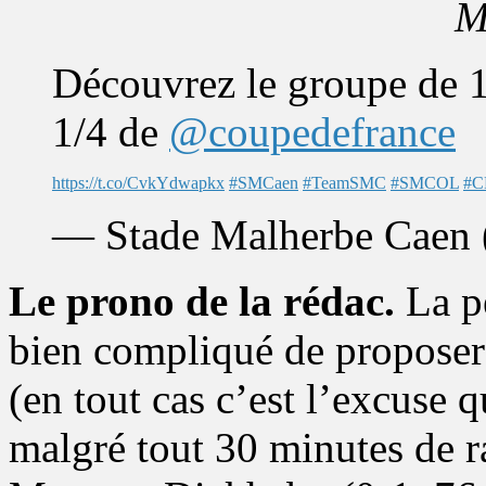
M
Découvrez le groupe de 1
1/4 de
@coupedefrance
https://t.co/CvkYdwapkx
#SMCaen
#TeamSMC
#SMCOL
#C
— Stade Malherbe Cae
Le prono de la rédac.
La pe
bien compliqué de proposer 
(en tout cas c’est l’excuse q
malgré tout 30 minutes de ra