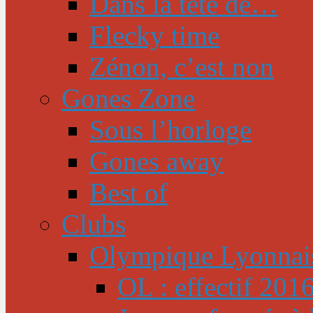
Dans la tête de…
Flecky time
Zénon, c’est non
Gones Zone
Sous l’horloge
Gones away
Best of
Clubs
Olympique Lyonnai
OL : effectif 201