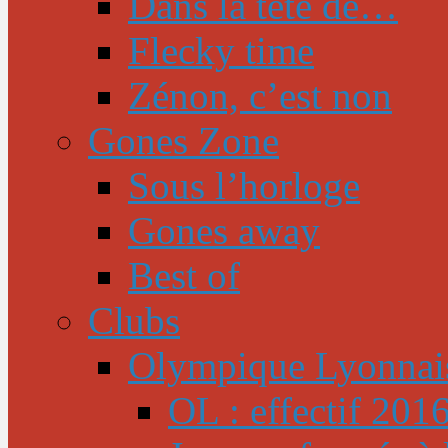
Dans la tête de…
Flecky time
Zénon, c’est non
Gones Zone
Sous l’horloge
Gones away
Best of
Clubs
Olympique Lyonnai
OL : effectif 201