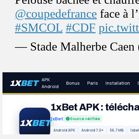
@coupedefrance
face à l’
#SMCOL
#CDF
pic.tw
— Stade Malherbe Cae