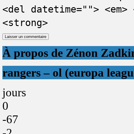
<del datetime=""> <em> 
<strong>
À propos de Zénon Zadki
rangers – ol (europa leagu
jours
0
-67
-2