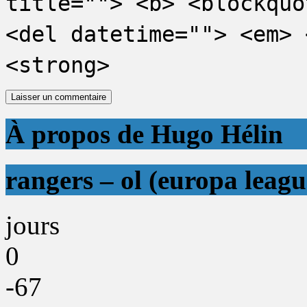
title=""> <b> <blockquo
<del datetime=""> <em> 
<strong>
À propos de Hugo Hélin
rangers – ol (europa leagu
jours
0
-67