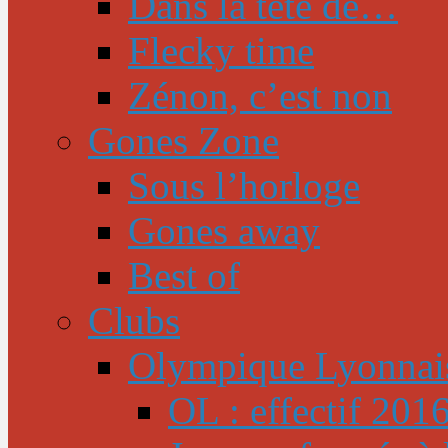
Dans la tête de…
Flecky time
Zénon, c’est non
Gones Zone
Sous l’horloge
Gones away
Best of
Clubs
Olympique Lyonnai
OL : effectif 201