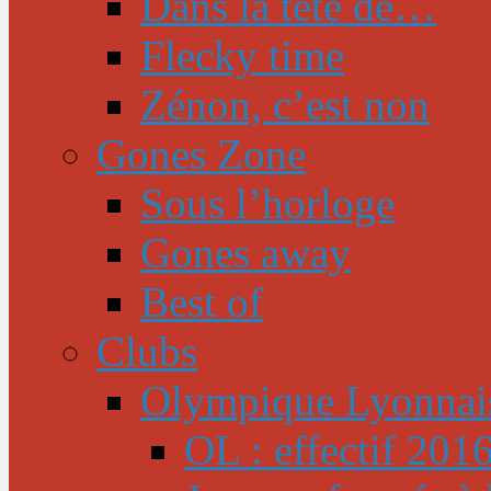
Dans la tête de…
Flecky time
Zénon, c’est non
Gones Zone
Sous l’horloge
Gones away
Best of
Clubs
Olympique Lyonnai
OL : effectif 201