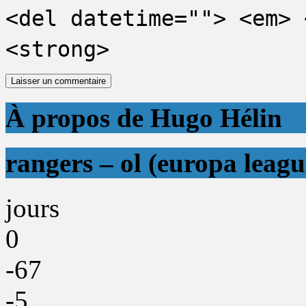
<del datetime=""> <em> 
<strong>
À propos de Hugo Hélin
rangers – ol (europa leagu
jours
0
-67
-5