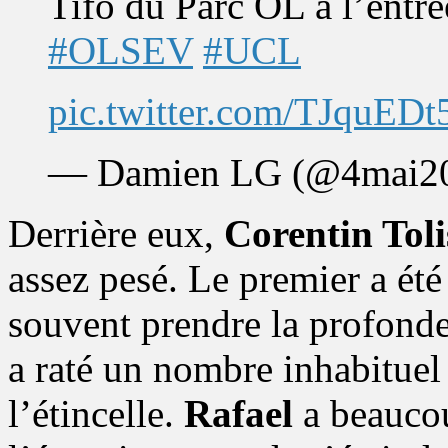
Tifo du Parc OL à l’entré
#OLSEV
#UCL
pic.twitter.com/TJquEDt
— Damien LG (@4mai2
Derrière eux,
Corentin Toli
assez pesé. Le premier a été
souvent prendre la profonde
a raté un nombre inhabituel d
l’étincelle.
Rafael
a beaucou