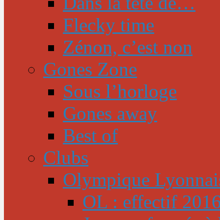
Dans la tête de…
Flecky time
Zénon, c’est non
Gones Zone
Sous l’horloge
Gones away
Best of
Clubs
Olympique Lyonnai
OL : effectif 201