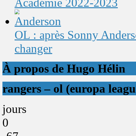
Académie 2022-2023
OL : après Sonny Anderso
changer
À propos de Hugo Hélin
rangers – ol (europa leagu
jours
0