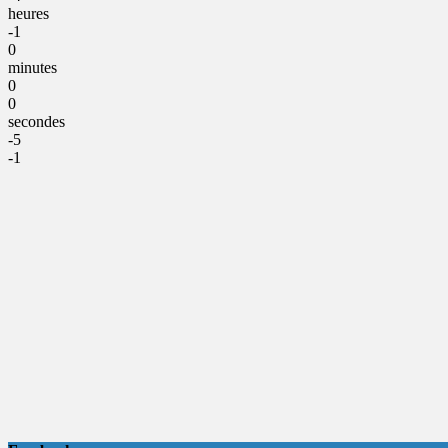
heures
-1
0
minutes
0
0
secondes
-5
-1