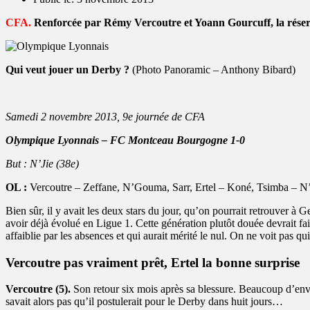
CFA.
Renforcée par Rémy Vercoutre et Yoann Gourcuff, la réserv
Qui veut jouer un Derby ?
(Photo Panoramic – Anthony Bibard)
Samedi 2 novembre 2013, 9e journée de CFA
Olympique Lyonnais – FC Montceau Bourgogne 1-0
But : N’Jie (38e)
OL :
Vercoutre – Zeffane, N’Gouma, Sarr, Ertel – Koné, Tsimba – N’Ji
Bien sûr, il y avait les deux stars du jour, qu’on pourrait retrouver 
avoir déjà évolué en Ligue 1. Cette génération plutôt douée devrait fa
affaiblie par les absences et qui aurait mérité le nul. On ne voit pas q
Vercoutre pas vraiment prêt, Ertel la bonne surprise
Vercoutre (5).
Son retour six mois après sa blessure. Beaucoup d’envie
savait alors pas qu’il postulerait pour le Derby dans huit jours…