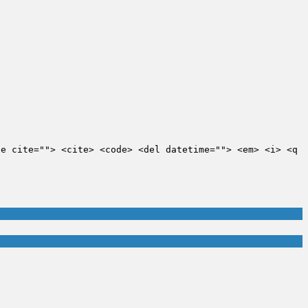
te cite=""> <cite> <code> <del datetime=""> <em> <i> <q