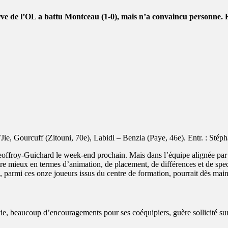
e de l’OL a battu Montceau (1-0), mais n’a convaincu personne. Re
e, Gourcuff (Zitouni, 70e), Labidi – Benzia (Paye, 46e). Entr. : Stéph
à Geoffroy-Guichard le week-end prochain. Mais dans l’équipe alignée par
ire mieux en termes d’animation, de placement, de différences et de spect
ui, parmi ces onze joueurs issus du centre de formation, pourrait dès mai
, beaucoup d’encouragements pour ses coéquipiers, guère sollicité sur sa