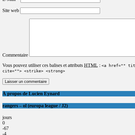
Site web
Commentaire
Vous pouvez utiliser ces balises et attributs
HTML
:
<a href="" ti
cite=""> <strike> <strong>
À propos de Lucien Eynard
rangers – ol (europa league / J2)
jours
0
-67
-4