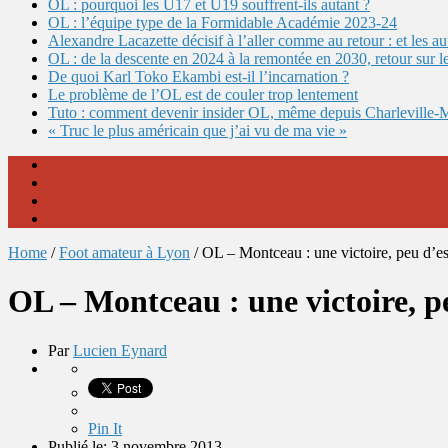
OL : pourquoi les U17 et U19 souffrent-ils autant ?
OL : l’équipe type de la Formidable Académie 2023-24
Alexandre Lacazette décisif à l’aller comme au retour : et les 
OL : de la descente en 2024 à la remontée en 2030, retour sur l
De quoi Karl Toko Ekambi est-il l’incarnation ?
Le problème de l’OL est de couler trop lentement
Tuto : comment devenir insider OL, même depuis Charleville-
« Truc le plus américain que j’ai vu de ma vie »
Home
/
Foot amateur à Lyon
/
OL – Montceau : une victoire, peu d’es
OL – Montceau : une victoire, p
Par
Lucien Eynard
Pin It
Publié le: 3 novembre 2013