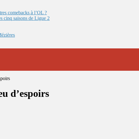
autres comebacks à l’OL ?
es cinq saisons de Ligue 2
Mézières
poirs
eu d’espoirs