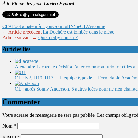
À la Plaine des jeux,
Lucien Eynard
CFA
Foot amateur à Lyon
Gourcuff
N'Jie
OL
Vercoutre
← Article précédent
La Duchère est tombée dans le piège
Article suivant →
Quel derby choisir ?
Articles liés
Alexandre Lacazette décisif à l’aller comme au retour : et les 
OL : N2, U19, U17… L’équipe type de la Formidable Académ
OL : après Sonny Anderson, 5 autres idées pour ne rien change
Commenter
Votre adresse de messagerie ne sera pas publiée. Les champs obligato
Nom
*
E-Mail
*