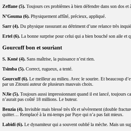
Zeffane (5).
Toujours ces problèmes à bien défendre dans son dos et à b
N’Gouma (6).
Physiquement affûté, précieux, appliqué.
Sarr (4).
Du physique rassurant au détriment d’une relance très inquié
Ertel (6).
La bonne surprise pour celui qui a bien bouché son aile et 
Gourcuff bon et souriant
S. Koné (4).
Sans maîtrise, la puissance n’est rien.
Tsimba (5).
Correct, rugueux, a tenté.
Gourcuff (6).
Le meilleur au milieu. Avec le sourire. Et beaucoup d’en
par un Zitouni auteur de plusieurs mauvais choix.
NJie (5).
Toujours aussi impressionnant quand il est lancé, toujours ca
n’aurait pas coûté 18 millions. Le buteur.
Benzia (4).
Invisible mais blessé très tôt et sévèrement (double fractu
quitter… Remplacé à la mi-temps par Paye qui n’a pas fait mieux.
Labidi (6).
Le dynamiteur qui a souvent oublié la mèche. Mais un superb