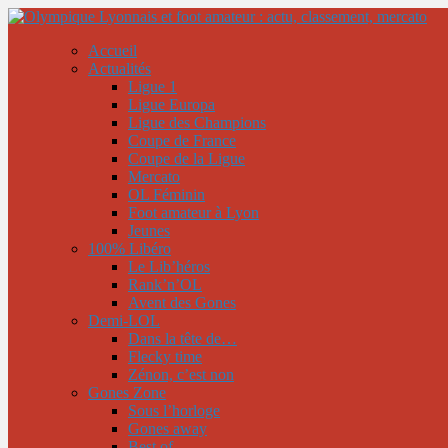
Accueil
Actualités
Ligue 1
Ligue Europa
Ligue des Champions
Coupe de France
Coupe de la Ligue
Mercato
OL Féminin
Foot amateur à Lyon
Jeunes
100% Libéro
Le Lib’héros
Rank’n’OL
Avent des Gones
Demi-LOL
Dans la tête de…
Flecky time
Zénon, c’est non
Gones Zone
Sous l’horloge
Gones away
Best of