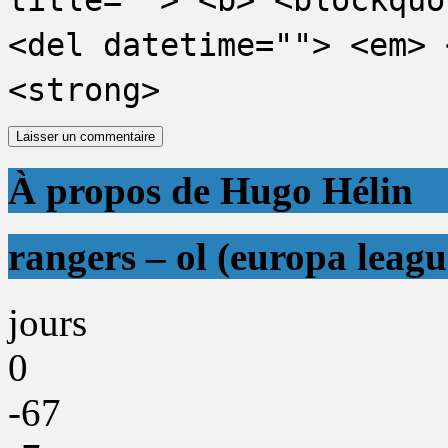
<del datetime=""> <em> 
<strong>
À propos de Hugo Hélin
rangers – ol (europa leagu
jours
0
-67