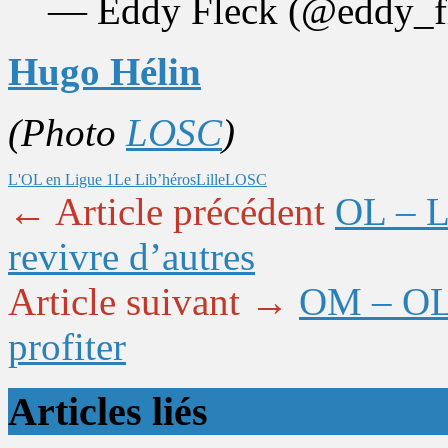
— Eddy Fleck (@eddy_f
Hugo Hélin
(Photo
LOSC
)
L'OL en Ligue 1
Le Lib’héros
Lille
LOSC
← Article précédent
OL – Li
revivre d’autres
Article suivant →
OM – OL :
profiter
Articles liés