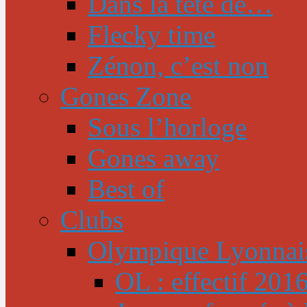
Dans la tête de…
Flecky time
Zénon, c’est non
Gones Zone
Sous l’horloge
Gones away
Best of
Clubs
Olympique Lyonnai
OL : effectif 201