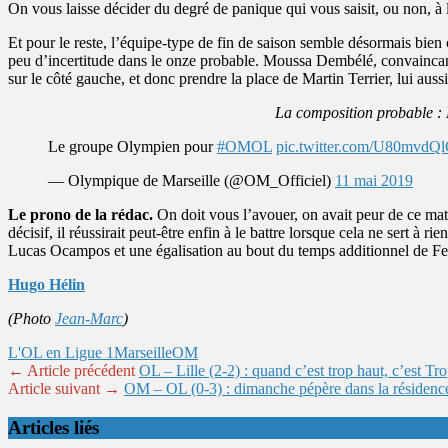
On vous laisse décider du degré de panique qui vous saisit, ou non, à 
Et pour le reste, l’équipe-type de fin de saison semble désormais bien 
peu d’incertitude dans le onze probable. Moussa Dembélé, convaincant 
sur le côté gauche, et donc prendre la place de Martin Terrier, lui a
La composition probable :
Le groupe Olympien pour
#OMOL
pic.twitter.com/U80mvdQl
— Olympique de Marseille (@OM_Officiel)
11 mai 2019
Le prono de la rédac.
On doit vous l’avouer, on avait peur de ce matc
décisif, il réussirait peut-être enfin à le battre lorsque cela ne sert à
Lucas Ocampos et une égalisation au bout du temps additionnel de F
Hugo Hélin
(Photo
Jean-Marc
)
L'OL en Ligue 1
Marseille
OM
← Article précédent
OL – Lille (2-2) : quand c’est trop haut, c’est Tr
Article suivant →
OM – OL (0-3) : dimanche pépère dans la résidenc
Articles liés