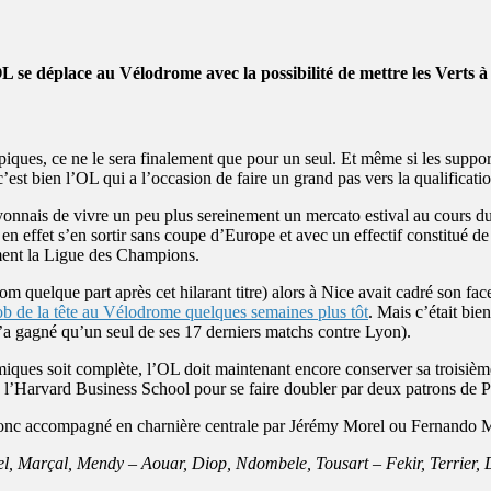
L se déplace au Vélodrome avec la possibilité de mettre les Verts à 
ques, ce ne le sera finalement que pour un seul. Et même si les support
 c’est bien l’OL qui a l’occasion de faire un grand pas vers la qualific
Lyonnais de vivre un peu plus sereinement un mercato estival au cours du
n effet s’en sortir sans coupe d’Europe et avec un effectif constitué d
ement la Ligue des Champions.
 nom quelque part après cet hilarant titre) alors à Nice avait cadré son f
ob de la tête au Vélodrome quelques semaines plus tôt
. Mais c’était bie
a gagné qu’un seul de ses 17 derniers matchs contre Lyon).
iques soit complète, l’OL doit maintenant encore conserver sa troisième 
 l’Harvard Business School pour se faire doubler par deux patrons de 
donc accompagné en charnière centrale par Jérémy Morel ou Fernando M
el, Marçal, Mendy – Aouar, Diop, Ndombele, Tousart – Fekir, Terrier,