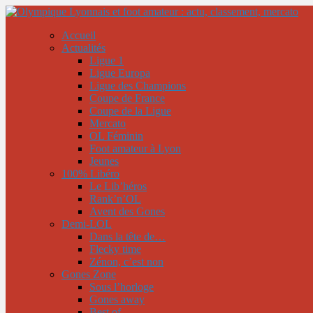
Accueil
Actualités
Ligue 1
Ligue Europa
Ligue des Champions
Coupe de France
Coupe de la Ligue
Mercato
OL Féminin
Foot amateur à Lyon
Jeunes
100% Libéro
Le Lib’héros
Rank’n’OL
Avent des Gones
Demi-LOL
Dans la tête de…
Flecky time
Zénon, c’est non
Gones Zone
Sous l’horloge
Gones away
Best of