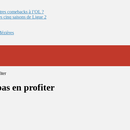
autres comebacks à l’OL ?
es cinq saisons de Ligue 2
Mézières
iter
as en profiter