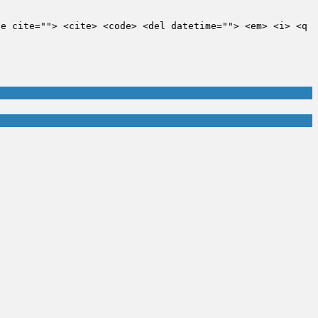
te cite=""> <cite> <code> <del datetime=""> <em> <i> <q