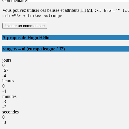
Commentaire
Vous pouvez utiliser ces balises et attributs
HTML
:
<a href="" ti
cite=""> <strike> <strong>
À propos de Hugo Hélin
rangers – ol (europa league / J2)
jours
0
-67
-4
heures
0
-4
minutes
-3
-7
secondes
0
-3