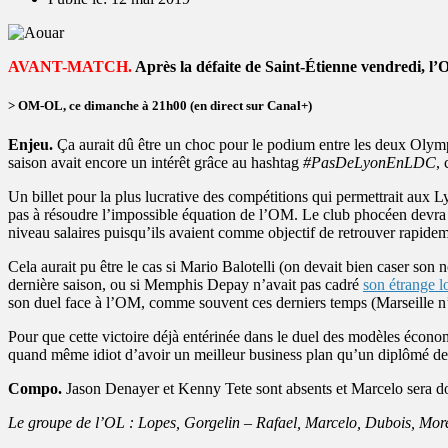
AVANT-MATCH.
Après la défaite de Saint-Étienne vendredi, l’O
> OM-OL, ce dimanche à 21h00 (en direct sur Canal+)
Enjeu.
Ça aurait dû être un choc pour le podium entre les deux Olympi
saison avait encore un intérêt grâce au hashtag
#PasDeLyonEnLDC
,
Un billet pour la plus lucrative des compétitions qui permettrait aux 
pas à résoudre l’impossible équation de l’OM. Le club phocéen devra e
niveau salaires puisqu’ils avaient comme objectif de retrouver rapid
Cela aurait pu être le cas si Mario Balotelli (on devait bien caser son
dernière saison, ou si Memphis Depay n’avait pas cadré
son étrange l
son duel face à l’OM, comme souvent ces derniers temps (Marseille n’
Pour que cette victoire déjà entérinée dans le duel des modèles économ
quand même idiot d’avoir un meilleur business plan qu’un diplômé de
Compo.
Jason Denayer et Kenny Tete sont absents et Marcelo sera 
Le groupe de l’OL : Lopes, Gorgelin – Rafael, Marcelo, Dubois, Mor