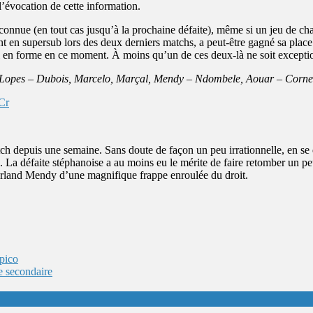
l’évocation de cette information.
connue (en tout cas jusqu’à la prochaine défaite), même si un jeu de chai
en supersub lors des deux derniers matchs, a peut-être gagné sa place d
ussi en forme en ce moment. À moins qu’un de ces deux-là ne soit except
 Lopes – Dubois, Marcelo, Marçal, Mendy – Ndombele, Aouar – Cornet,
Cr
h depuis une semaine. Sans doute de façon un peu irrationnelle, en se di
 rien. La défaite stéphanoise a au moins eu le mérite de faire retomber un
erland Mendy d’une magnifique frappe enroulée du droit.
opico
e secondaire