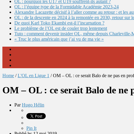
OL : pourquoi les U17 et U19 souffrent-ils autant ?
OL : l’équipe type de la Formidable Académie 2023-24
Alexandre Lacazette décisif à l’aller comme au retour : et les 
OL : de la descente en 2024 à la remontée en 2030, retour sur l
De quoi Karl Toko Ekambi est-il l’incarnation ?
Le problème de l’OL est de couler trop lentement
Tuto : comment devenir insider OL, même depuis Charleville-
« Truc le plus américain que j’ai vu de ma vie »
Home
/
L'OL en Ligue 1
/
OM – OL : ce serait Balo de ne pas en prof
OM – OL : ce serait Balo de ne p
Par
Hugo Hélin
Pin It
Publié le: 12 mai 2019