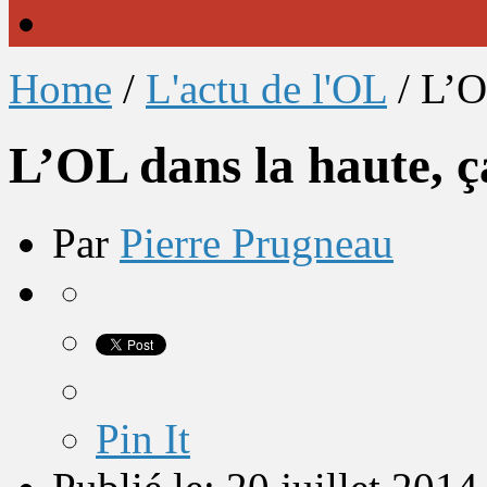
Home
/
L'actu de l'OL
/
L’O
L’OL dans la haute, ç
Par
Pierre Prugneau
Pin It