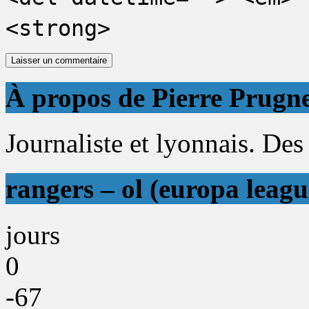
<strong>
À propos de Pierre Prugn
Journaliste et lyonnais. Des 
rangers – ol (europa leagu
jours
0
-67