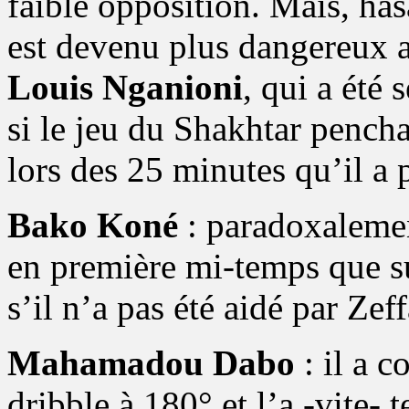
faible opposition. Mais, ha
est devenu plus dangereux a
Louis Nganioni
, qui a été
si le jeu du Shakhtar pencha
lors des 25 minutes qu’il a p
Bako Koné
: paradoxalemen
en première mi-temps que 
s’il n’a pas été aidé par Zef
Mahamadou Dabo
: il a 
dribble à 180° et l’a -vite-