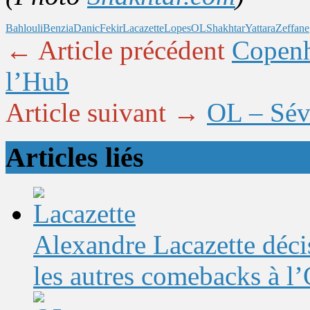
Bahlouli
Benzia
Danic
Fekir
Lacazette
Lopes
OL
Shakhtar
Yattara
Zeffane
← Article précédent
Copenh
l’Hub
Article suivant →
OL – Sévi
Articles liés
Alexandre Lacazette décis
les autres comebacks à l