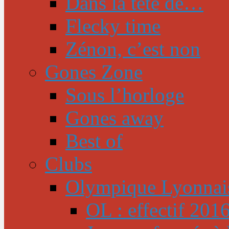
Dans la tête de…
Flecky time
Zénon, c’est non
Gones Zone
Sous l’horloge
Gones away
Best of
Clubs
Olympique Lyonnai
OL : effectif 201