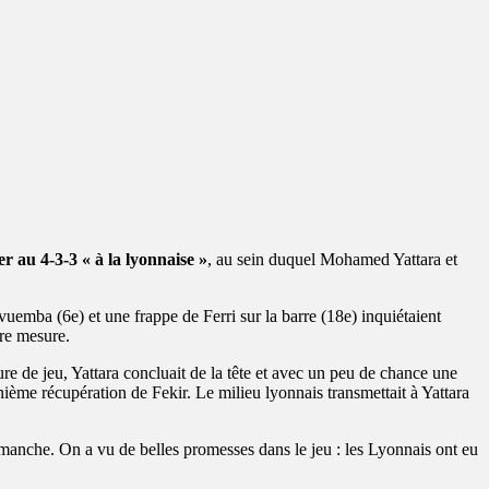
 au 4-3-3 « à la lyonnaise »
, au sein duquel Mohamed Yattara et
emba (6e) et une frappe de Ferri sur la barre (18e) inquiétaient
tre mesure.
re de jeu, Yattara concluait de la tête et avec un peu de chance une
ième récupération de Fekir. Le milieu lyonnais transmettait à Yattara
dimanche. On a vu de belles promesses dans le jeu : les Lyonnais ont eu