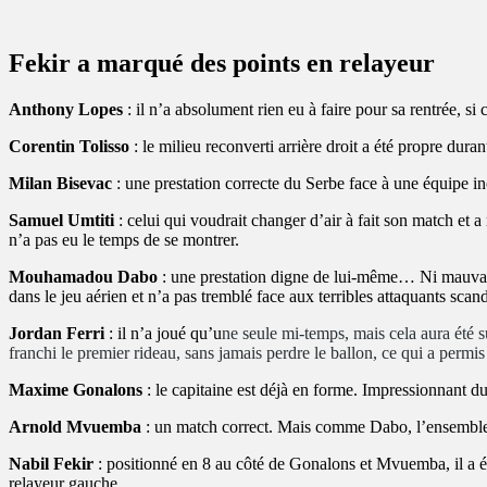
Fekir a marqué des points en relayeur
Anthony Lopes
: il n’a absolument rien eu à faire pour sa rentrée, si
Corentin Tolisso
: le milieu reconverti arrière droit a été propre dur
Milan Bisevac
: une prestation correcte du Serbe face à une équipe in
Samuel Umtiti
: celui qui voudrait changer d’air à fait son match e
n’a pas eu le temps de se montrer.
Mouhamadou Dabo
: une prestation digne de lui-même… Ni mauvais,
dans le jeu aérien et n’a pas tremblé face aux terribles attaquants sc
Jordan Ferri
: il n’a joué qu’u
ne seule mi-temps, mais cela aura été suf
franchi le premier rideau, sans jamais perdre le ballon, ce qui a permis
Maxime Gonalons
: le capitaine est déjà en forme. Impressionnant du
Arnold Mvuemba
: un match correct. Mais comme Dabo, l’ensemble r
Nabil Fekir
: positionné en 8 au côté de Gonalons et Mvuemba, il a éta
relayeur gauche.