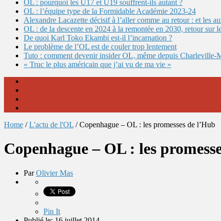
OL : pourquoi les U17 et U19 souffrent-ils autant ?
OL : l’équipe type de la Formidable Académie 2023-24
Alexandre Lacazette décisif à l’aller comme au retour : et les 
OL : de la descente en 2024 à la remontée en 2030, retour sur l
De quoi Karl Toko Ekambi est-il l’incarnation ?
Le problème de l’OL est de couler trop lentement
Tuto : comment devenir insider OL, même depuis Charleville-
« Truc le plus américain que j’ai vu de ma vie »
Home
/
L'actu de l'OL
/
Copenhague – OL : les promesses de l’Hub
Copenhague – OL : les promesse
Par
Olivier Mas
Pin It
Publié le: 16 juillet 2014