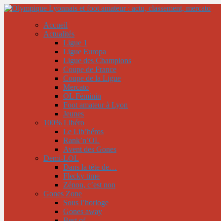
Accueil
Actualités
Ligue 1
Ligue Europa
Ligue des Champions
Coupe de France
Coupe de la Ligue
Mercato
OL Féminin
Foot amateur à Lyon
Jeunes
100% Libéro
Le Lib’héros
Rank’n’OL
Avent des Gones
Demi-LOL
Dans la tête de…
Flecky time
Zénon, c’est non
Gones Zone
Sous l’horloge
Gones away
Best of