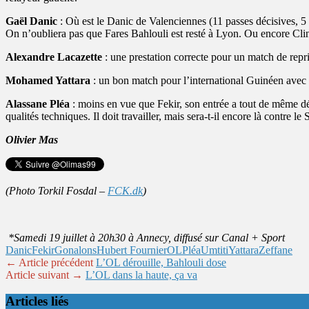
Gaël Danic
: Où est le Danic de Valenciennes (11 passes décisives, 5 
On n’oubliera pas que Fares Bahlouli est resté à Lyon. Ou encore C
Alexandre Lacazette
: une prestation correcte pour un match de repri
Mohamed Yattara
: un bon match pour l’international Guinéen avec u
Alassane Pléa
: moins en vue que Fekir, son entrée a tout de même déb
qualités techniques. Il doit travailler, mais sera-t-il encore là contre
Olivier Mas
(Photo Torkil Fosdal –
FCK.dk
)
*Samedi 19 juillet à 20h30 à Annecy, diffusé sur Canal + Sport
Danic
Fekir
Gonalons
Hubert Fournier
OL
Pléa
Umtiti
Yattara
Zeffane
← Article précédent
L’OL dérouille, Bahlouli dose
Article suivant →
L’OL dans la haute, ça va
Articles liés