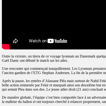
Outre la victoire, on tirera de ce voyage lyonnais au Danemark que
Gaël Danic ont débuté le match sur les ailes.
Une rencontre qui commençait tranquillement. Les Lyonnais prenaient d
l’ancien gardien de l’ETG Stephan Andersen. La fin de la première mi-
Après la pause, les entrées d’Alassane Pléa mais surtout de Nabil Feki
belle action emmenée par Fekir et marquait ainsi son deuxième but en 
qui sentait Plea dans son dos. Le jeune ailier droit (21 ans) concluait 
De manière globale, l’équipe s’est bien comportée face à un adversaire
la maîtrise du ballon et ont toujours cherché à relancer proprement, san