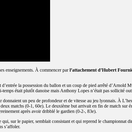
lques enseignements. À commencer par
l’attachement d’Hubert Fournier
’entrée la possession du ballon et un coup de pied arrêté d’Arnold Mvu
temps était plutôt danoise mais Anthony Lopes n’était pas sollicité ou
r donnaient un peu de profondeur et de vitesse au jeu lyonnais. À L’heu
deux matchs (0-1, 60e). Le deuxième but arrivait en fin de match sur én
sereinement après avoir dribblé le gardien (0-2-, 83e).
 qui, sur le papier, semblait consistant et qui reprend le championnat 
s s’affoler.