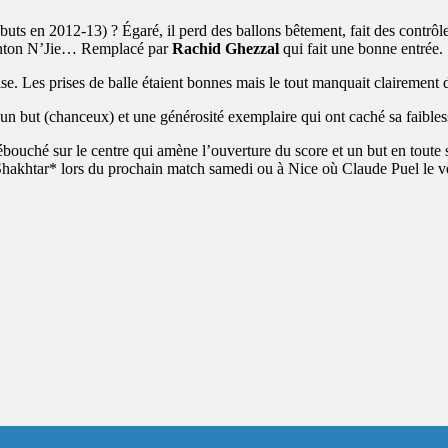
buts en 2012-13) ? Égaré, il perd des ballons bêtement, fait des contrô
linton N’Jie… Remplacé par
Rachid Ghezzal
qui fait une bonne entrée.
se. Les prises de balle étaient bonnes mais le tout manquait clairement d
n but (chanceux) et une générosité exemplaire qui ont caché sa faibless
ouché sur le centre qui amène l’ouverture du score et un but en toute s
 le Shakhtar* lors du prochain match samedi ou à Nice où Claude Puel le v