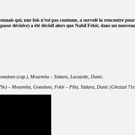
ais qui, une fois n’est pas coutume, a survolé la rencontre pour
se décisive) a été décisif alors que Nabil Fekir, dans un nouveau 
Gonalons (cap.), Mvuemba – Yattara, Lacazette, Danic.
79e) – Mvuemba, Gonalons, Fekir – Pléa, Yattara, Danic (Ghezzal 71e)