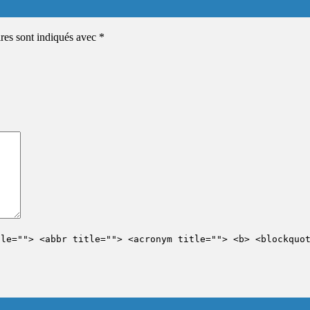
ires sont indiqués avec
*
tle=""> <abbr title=""> <acronym title=""> <b> <blockquo