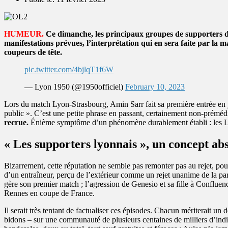
HUMEUR.
Ce dimanche, les principaux groupes de supporters de
manifestations prévues, l’interprétation qui en sera faite par la m
coupeurs de tête.
pic.twitter.com/4bjlqT1f6W
— Lyon 1950 (@1950officiel)
February 10, 2023
Lors du match Lyon-Strasbourg, Amin Sarr fait sa première entrée en 
public ». C’est une petite phrase en passant, certainement non-prémédi
recrue.
Énième symptôme d’un phénomène durablement établi : les L
« Les supporters lyonnais », un concept ab
Bizarrement, cette réputation ne semble pas remonter pas au rejet, pou
d’un entraîneur, perçu de l’extérieur comme un rejet unanime de la par
gère son premier match ; l’agression de Genesio et sa fille à Confluenc
Rennes en coupe de France.
Il serait très tentant de factualiser ces épisodes. Chacun mériterait u
bidons – sur une communauté de plusieurs centaines de milliers d’ind