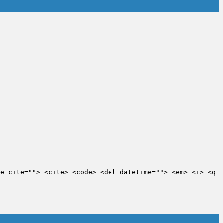
te cite=""> <cite> <code> <del datetime=""> <em> <i> <q