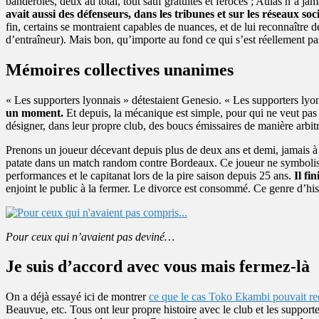
banderoles, deux au total, tout sauf gratuites et féroces ; Aulas n’a j
avait aussi des défenseurs, dans les tribunes et sur les réseaux so
fin, certains se montraient capables de nuances, et de lui reconnaître 
d’entraîneur). Mais bon, qu’importe au fond ce qui s’est réellement pass
Mémoires collectives unanimes
« Les supporters lyonnais » détestaient Genesio. « Les supporters lyonn
un moment.
Et depuis, la mécanique est simple, pour qui ne veut pas tr
désigner, dans leur propre club, des boucs émissaires de manière arb
Prenons un joueur décevant depuis plus de deux ans et demi, jamais à l
patate dans un match random contre Bordeaux. Ce joueur ne symbolise p
performances et le capitanat lors de la pire saison depuis 25 ans.
Il fi
enjoint le public à la fermer. Le divorce est consommé. Ce genre d’histo
Pour ceux qui n’avaient pas deviné…
Je suis d’accord avec vous mais fermez-là
On a déjà essayé ici de montrer
ce que le cas Toko Ekambi pouvait rec
Beauvue, etc. Tous ont leur propre histoire avec le club et les support