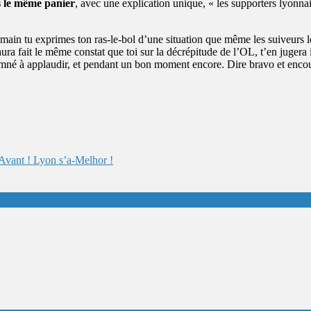
s le même panier
, avec une explication unique, « les supporters lyonnai
demain tu exprimes ton ras-le-bol d’une situation que même les suiveurs l
e aura fait le même constat que toi sur la décrépitude de l’OL, t’en jugera
né à applaudir, et pendant un bon moment encore. Dire bravo et encou
Avant ! Lyon s’a-Melhor !