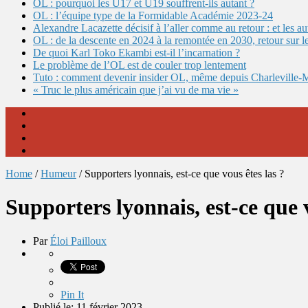
OL : pourquoi les U17 et U19 souffrent-ils autant ?
OL : l’équipe type de la Formidable Académie 2023-24
Alexandre Lacazette décisif à l’aller comme au retour : et les 
OL : de la descente en 2024 à la remontée en 2030, retour sur l
De quoi Karl Toko Ekambi est-il l’incarnation ?
Le problème de l’OL est de couler trop lentement
Tuto : comment devenir insider OL, même depuis Charleville-
« Truc le plus américain que j’ai vu de ma vie »
Home
/
Humeur
/
Supporters lyonnais, est-ce que vous êtes las ?
Supporters lyonnais, est-ce que v
Par
Éloi Pailloux
Pin It
Publié le: 11 février 2023