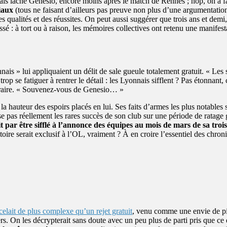
amais lâché Genesio, encore moins après le match de Rennes ; hop, on a fa
ciaux
(tous ne faisant d’ailleurs pas preuve non plus d’une argumentation c
des qualités et des réussites. On peut aussi suggérer que trois ans et de
é : à tort ou à raison, les mémoires collectives ont retenu une manifestati
ais » lui appliquaient un délit de sale gueule totalement gratuit. « Les
op se fatiguer à rentrer le détail : les Lyonnais sifflent ? Pas étonnant,
itraire. « Souvenez-vous de Genesio… »
a hauteur des espoirs placés en lui. Ses faits d’armes les plus notables
as réellement les rares succès de son club sur une période de ratage gl
nit par être sifflé à l’annonce des équipes au mois de mars de sa troi
ire serait exclusif à l’OL, vraiment ? À en croire l’essentiel des chroni
elait de plus complexe qu’un rejet gratuit
, venu comme une envie de pi
ers. On les décrypterait sans doute avec un peu plus de parti pris que c