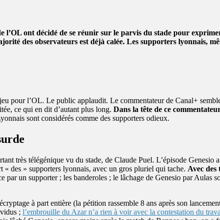
 l’OL ont décidé de se réunir sur le parvis du stade pour exprimer
ajorité des observateurs est déjà calée. Les supporters lyonnais, mê
jeu pour l’OL. Le public applaudit. Le commentateur de Canal+ semble s
tée, ce qui en dit d’autant plus long.
Dans la tête de ce commentateur
yonnais sont considérés comme des supporters odieux.
surde
rtant très télégénique vu du stade, de Claude Puel. L’épisode Genesio a
t « des » supporters lyonnais, avec un gros pluriel qui tache.
Avec des 
e par un supporter ; les banderoles ; le lâchage de Genesio par Aulas so
n décryptage à part entière (la pétition rassemble 8 ans après son lancem
ividus ;
l’embrouille du Azar n’a rien à voir avec la contestation du trav