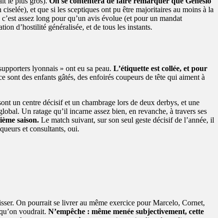
it le plus gros).
On se contentera de faire remarquer que Genesio
iselée), et que si les sceptiques ont pu être majoritaires au moins à la
mi, c’est assez long pour qu’un avis évolue (et pour un mandat
on d’hostilité généralisée, et de tous les instants.
 supporters lyonnais » ont eu sa peau.
L’étiquette est collée, et pour
 ce sont des enfants gâtés, des enfoirés coupeurs de tête qui aiment à
 sont un centre décisif et un chambrage lors de deux derbys, et une
obal. Un ratage qu’il incarne assez bien, en revanche, à travers ses
sième saison.
Le match suivant, sur son seul geste décisif de l’année, il
queurs et consultants, oui.
sser. On pourrait se livrer au même exercice pour Marcelo, Cornet,
e qu’on voudrait.
N’empêche : même menée subjectivement, cette