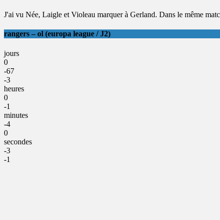
J'ai vu Née, Laigle et Violeau marquer à Gerland. Dans le même matc
rangers – ol (europa league / J2)
jours
0
-67
-3
heures
0
-1
minutes
-4
0
secondes
-3
-1