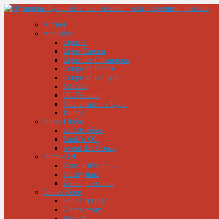
Accueil
Actualités
Ligue 1
Ligue Europa
Ligue des Champions
Coupe de France
Coupe de la Ligue
Mercato
OL Féminin
Foot amateur à Lyon
Jeunes
100% Libéro
Le Lib’héros
Rank’n’OL
Avent des Gones
Demi-LOL
Dans la tête de…
Flecky time
Zénon, c’est non
Gones Zone
Sous l’horloge
Gones away
Best of