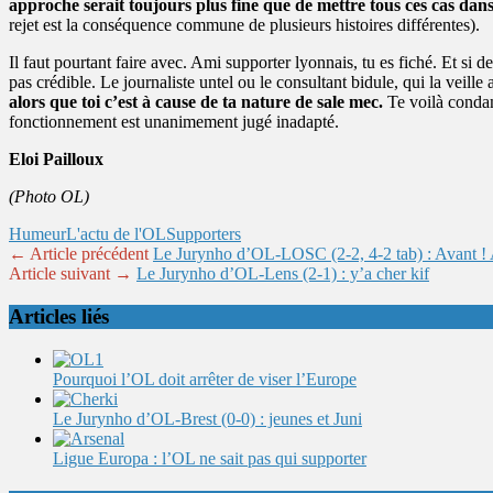
approche serait toujours plus fine que de mettre tous ces cas dan
rejet est la conséquence commune de plusieurs histoires différentes).
Il faut pourtant faire avec. Ami supporter lyonnais, tu es fiché. Et si 
pas crédible. Le journaliste untel ou le consultant bidule, qui la veill
alors que toi c’est à cause de ta nature de sale mec.
Te voilà condam
fonctionnement est unanimement jugé inadapté.
Eloi Pailloux
(Photo OL)
Humeur
L'actu de l'OL
Supporters
← Article précédent
Le Jurynho d’OL-LOSC (2-2, 4-2 tab) : Avant ! 
Article suivant →
Le Jurynho d’OL-Lens (2-1) : y’a cher kif
Articles liés
Pourquoi l’OL doit arrêter de viser l’Europe
Le Jurynho d’OL-Brest (0-0) : jeunes et Juni
Ligue Europa : l’OL ne sait pas qui supporter