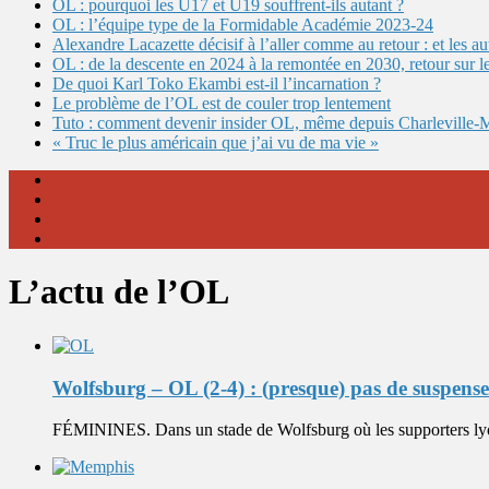
OL : pourquoi les U17 et U19 souffrent-ils autant ?
OL : l’équipe type de la Formidable Académie 2023-24
Alexandre Lacazette décisif à l’aller comme au retour : et les 
OL : de la descente en 2024 à la remontée en 2030, retour sur l
De quoi Karl Toko Ekambi est-il l’incarnation ?
Le problème de l’OL est de couler trop lentement
Tuto : comment devenir insider OL, même depuis Charleville-
« Truc le plus américain que j’ai vu de ma vie »
L’actu de l’OL
Wolfsburg – OL (2-4) : (presque) pas de suspense
FÉMININES. Dans un stade de Wolfsburg où les supporters lyon