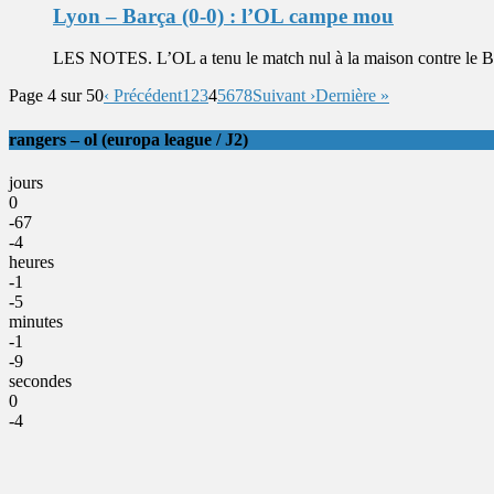
Lyon – Barça (0-0) : l’OL campe mou
LES NOTES. L’OL a tenu le match nul à la maison contre le Bar
Page 4 sur 50
‹ Précédent
1
2
3
4
5
6
7
8
Suivant ›
Dernière »
rangers – ol (europa league / J2)
jours
0
-67
-4
heures
-1
-5
minutes
-1
-9
secondes
0
-4