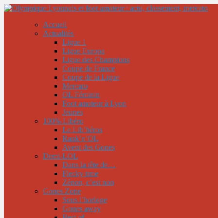
Accueil
Actualités
Ligue 1
Ligue Europa
Ligue des Champions
Coupe de France
Coupe de la Ligue
Mercato
OL Féminin
Foot amateur à Lyon
Jeunes
100% Libéro
Le Lib’héros
Rank’n’OL
Avent des Gones
Demi-LOL
Dans la tête de…
Flecky time
Zénon, c’est non
Gones Zone
Sous l’horloge
Gones away
Best of