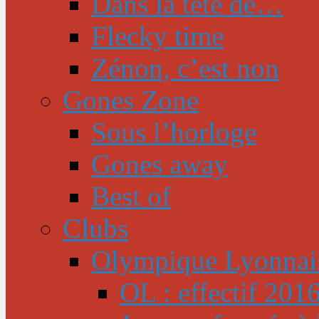
Dans la tête de…
Flecky time
Zénon, c’est non
Gones Zone
Sous l’horloge
Gones away
Best of
Clubs
Olympique Lyonnai
OL : effectif 201