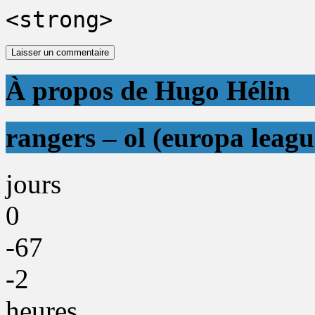
<strong>
À propos de Hugo Hélin
rangers – ol (europa leagu
jours
0
-67
-2
heures