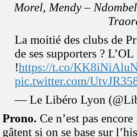
Morel, Mendy – Ndombele
Traor
La moitié des clubs de P
de ses supporters ? L’OL
!
https://t.co/KK8iNiAlu
pic.twitter.com/UtvJR3
— Le Libéro Lyon (@Li
Prono.
Ce n’est pas encore 
gâtent si on se base sur l’hi