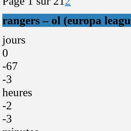
Page 1 sur 2
1
2
rangers – ol (europa leagu
jours
0
-67
-3
heures
-2
-3