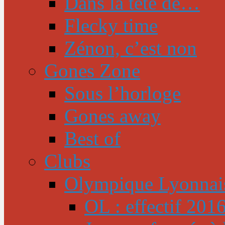
Dans la tête de…
Flecky time
Zénon, c’est non
Gones Zone
Sous l’horloge
Gones away
Best of
Clubs
Olympique Lyonnai
OL : effectif 201