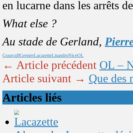
en lucarne dans les arrêts de
What else ?
Au stade de Gerland,
Pierr
Gourcuff
Grenier
Lacazette
Lisandro
Nice
OL
← Article précédent
OL – N
Article suivant →
Que des 
Articles liés