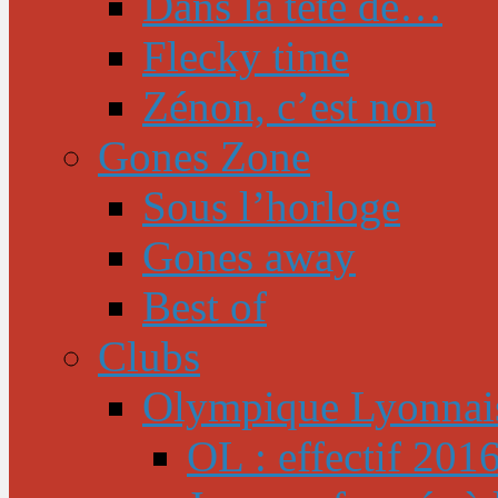
Dans la tête de…
Flecky time
Zénon, c’est non
Gones Zone
Sous l’horloge
Gones away
Best of
Clubs
Olympique Lyonnai
OL : effectif 201