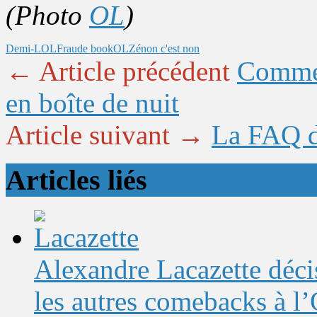
(Photo
OL
)
Demi-LOL
Fraude book
OL
Zénon c'est non
← Article précédent
Commen
en boîte de nuit
Article suivant →
La FAQ d
Articles liés
Alexandre Lacazette décis
les autres comebacks à l