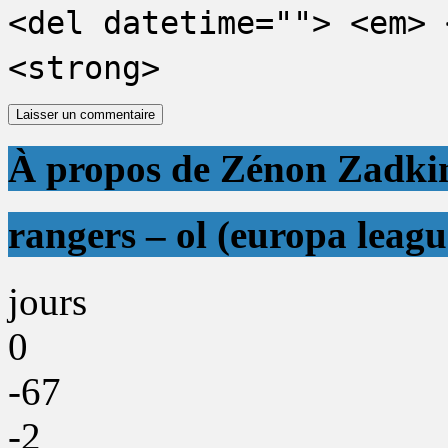
<del datetime=""> <em> 
<strong>
À propos de Zénon Zadki
rangers – ol (europa leagu
jours
0
-67
-2