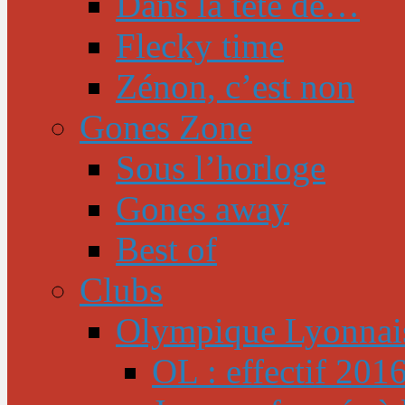
Dans la tête de…
Flecky time
Zénon, c’est non
Gones Zone
Sous l’horloge
Gones away
Best of
Clubs
Olympique Lyonnai
OL : effectif 201