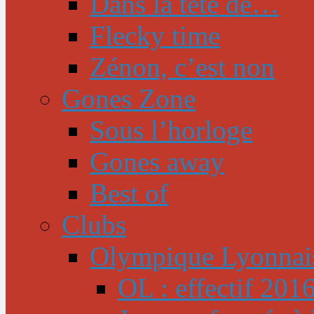
Dans la tête de…
Flecky time
Zénon, c’est non
Gones Zone
Sous l’horloge
Gones away
Best of
Clubs
Olympique Lyonnai
OL : effectif 201