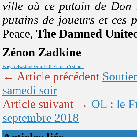
ville où ce putain de Don 
putains de joueurs et ces 
Peace,
The Damned Unite
Zénon Zadkine
Bagarre
Baston
Demi-LOL
Zénon c'est non
← Article précédent
Soutie
samedi soir
Article suivant →
OL : le 
septembre 2018