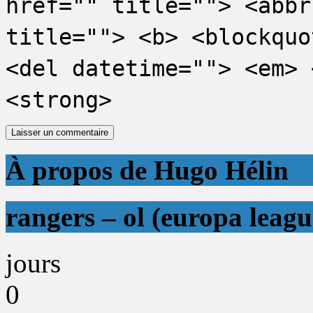
href="" title=""> <abbr
title=""> <b> <blockquo
<del datetime=""> <em> 
<strong>
À propos de Hugo Hélin
rangers – ol (europa leagu
jours
0