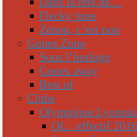
Dans la tête de…
Flecky time
Zénon, c’est non
Gones Zone
Sous l’horloge
Gones away
Best of
Clubs
Olympique Lyonnai
OL : effectif 201