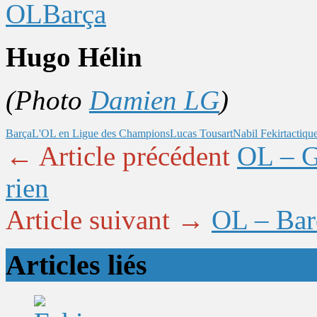
Hugo Hélin
(Photo
Damien LG
)
Barça
L'OL en Ligue des Champions
Lucas Tousart
Nabil Fekir
tactiqu
← Article précédent
OL – G
rien
Article suivant →
OL – Barç
Articles liés