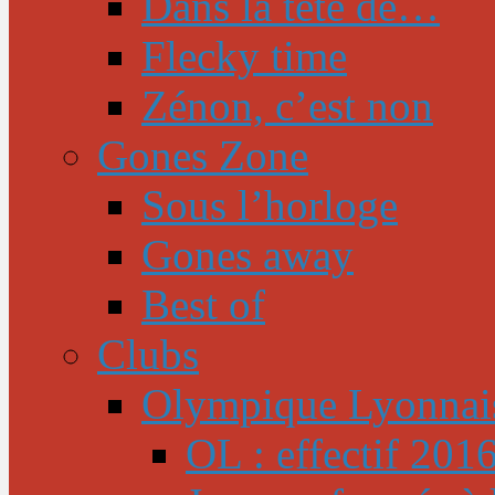
Dans la tête de…
Flecky time
Zénon, c’est non
Gones Zone
Sous l’horloge
Gones away
Best of
Clubs
Olympique Lyonnai
OL : effectif 201