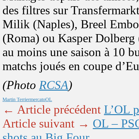
des filtres sur Transfermar
Milik (Naples), Breel Embol
(Roma) ou Kasper Dolberg (
au moins une saison à 10 bu
matchs joués en coupe d’Eu
(Photo
RCSA
)
Martin Terrier
mercato
OL
← Article précédent
L’OL p
Article suivant →
OL – PSG 
shots au Big Four