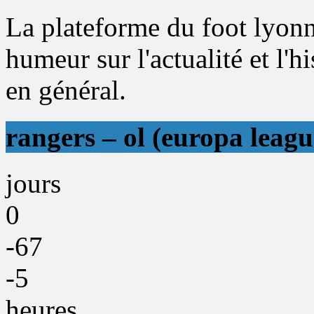
La plateforme du foot lyonn
humeur sur l'actualité et l'h
en général.
rangers – ol (europa leagu
jours
0
-67
-5
heures