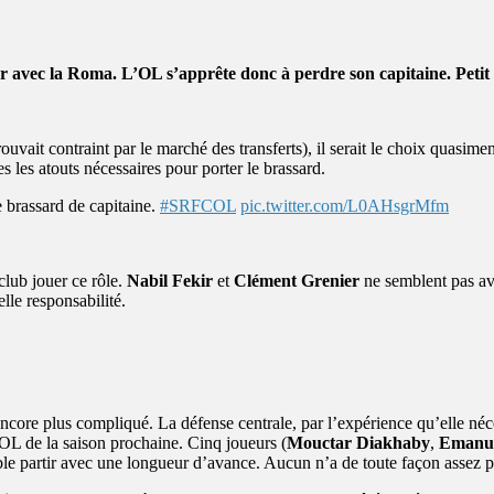
ec la Roma. L’OL s’apprête donc à perdre son capitaine. Petit tou
 trouvait contraint par le marché des transferts), il serait le choix qua
es les atouts nécessaires pour porter le brassard.
e brassard de capitaine.
#SRFCOL
pic.twitter.com/L0AHsgrMfm
club jouer ce rôle.
Nabil Fekir
et
Clément Grenier
ne semblent pas avo
elle responsabilité.
ncore plus compliqué. La défense centrale, par l’expérience qu’elle néce
OL de la saison prochaine. Cinq joueurs (
Mouctar Diakhaby
,
Emanu
le partir avec une longueur d’avance. Aucun n’a de toute façon assez pro