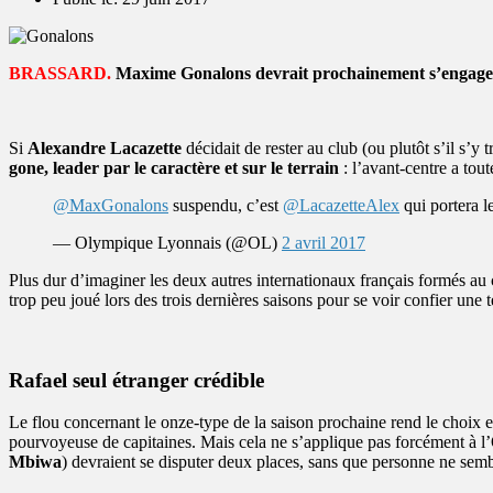
BRASSARD.
Maxime Gonalons devrait prochainement s’engager av
Si
Alexandre Lacazette
décidait de rester au club (ou plutôt s’il s’y
gone, leader par le caractère et sur le terrain
: l’avant-centre a tout
@MaxGonalons
suspendu, c’est
@LacazetteAlex
qui portera l
— Olympique Lyonnais (@OL)
2 avril 2017
Plus dur d’imaginer les deux autres internationaux français formés au 
trop peu joué lors des trois dernières saisons pour se voir confier une t
Rafael seul étranger crédible
Le flou concernant le onze-type de la saison prochaine rend le choix e
pourvoyeuse de capitaines. Mais cela ne s’applique pas forcément à l’
Mbiwa
) devraient se disputer deux places, sans que personne ne semb