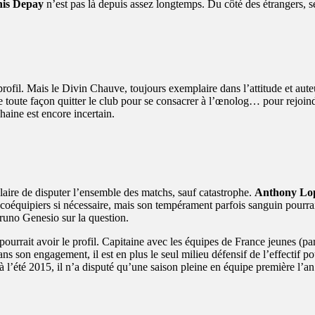
is Depay
n’est pas là depuis assez longtemps. Du côté des étrangers, s
e profil. Mais le Divin Chauve, toujours exemplaire dans l’attitude et a
e toute façon quitter le club pour se consacrer à l’œnolog… pour rejoi
haine est encore incertain.
ulaire de disputer l’ensemble des matchs, sauf catastrophe.
Anthony Lo
s coéquipiers si nécessaire, mais son tempérament parfois sanguin pourrait
Bruno Genesio sur la question.
urrait avoir le profil. Capitaine avec les équipes de France jeunes (
ans son engagement, il est en plus le seul milieu défensif de l’effectif po
à l’été 2015, il n’a disputé qu’une saison pleine en équipe première l’an