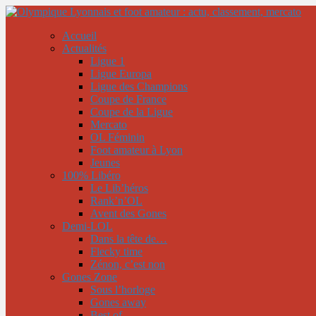
Accueil
Actualités
Ligue 1
Ligue Europa
Ligue des Champions
Coupe de France
Coupe de la Ligue
Mercato
OL Féminin
Foot amateur à Lyon
Jeunes
100% Libéro
Le Lib’héros
Rank’n’OL
Avent des Gones
Demi-LOL
Dans la tête de…
Flecky time
Zénon, c’est non
Gones Zone
Sous l’horloge
Gones away
Best of