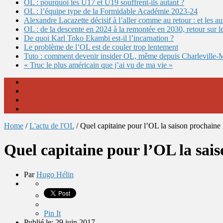
OL : pourquoi les U17 et U19 souffrent-ils autant ?
OL : l’équipe type de la Formidable Académie 2023-24
Alexandre Lacazette décisif à l’aller comme au retour : et les 
OL : de la descente en 2024 à la remontée en 2030, retour sur l
De quoi Karl Toko Ekambi est-il l’incarnation ?
Le problème de l’OL est de couler trop lentement
Tuto : comment devenir insider OL, même depuis Charleville-
« Truc le plus américain que j’ai vu de ma vie »
Home
/
L'actu de l'OL
/
Quel capitaine pour l’OL la saison prochaine 
Quel capitaine pour l’OL la sai
Par
Hugo Hélin
Pin It
Publié le: 29 juin 2017