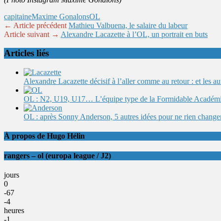
capitaine
Maxime Gonalons
OL
← Article précédent
Mathieu Valbuena, le salaire du labeur
Article suivant →
Alexandre Lacazette à l’OL, un portrait en buts
Articles liés
Alexandre Lacazette décisif à l’aller comme au retour : et les 
OL : N2, U19, U17… L’équipe type de la Formidable Académ
OL : après Sonny Anderson, 5 autres idées pour ne rien change
À propos de Hugo Hélin
rangers – ol (europa league / J2)
jours
0
-67
-4
heures
-1