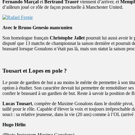
Fernando Marçal
et
Bertrand Traoré
viennent d’arriver, et
Memph
d’ailleurs joué ce rôle de façon ponctuelle à Manchester United.
Avec le Bruno Genesio mancunien
Son homologue français
Christophe Jallet
pourrait lui aussi avoir l
disputé que 13 matchs de championnat la saison dernière et pourrait d
brassard lorsque Gonalons n’était pas là, mais son statut la saison proc
Tousart et Lopes en pole ?
Le poste de gardien de but a au moins le mérite de permettre à son tit
option à étudier. Son caractère devrait lui permettre de remobiliser se
confier le brassard à un gardien de but. Reste à savoir la position de 
Lucas Tousart
, compère de Maxime Gonalons dans le double pivot, po
taillé pour le rôle. Capable d’élever la voix et toujours irréprochable d
souci : sa relative jeunesse, dans la vie (20 ans) comme à l’OL (arrivé 
Hugo Hélin
(Photo Instagram Maxime Gonalons)