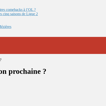
autres comebacks à l’OL ?
es cinq saisons de Ligue 2
Mézières
?
son prochaine ?