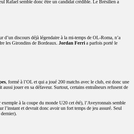
eul Rafael semble donc être un candidat crédible. Le Brésilien a
uteur d’un discours déjà légendaire à la mi-temps de OL-Roma, n’a
ndre les Girondins de Bordeaux.
Jordan Ferri
a parfois porté le
pes
, formé à l’OL et qui a joué 200 matchs avec le club, est donc une
 aussi jouer en sa défaveur. Surtout, certains entraîneurs refusent de
par exemple à la coupe du monde U20 cet été), l’Aveyronnais semble
ur l’instant et devrait donc avoir un fort temps de jeu assuré. Seul
 dernier).