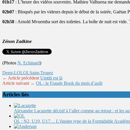
01h17
: L’heure des vidéos souvenirs. Mathieu Valbuena me demande si j
02h07
: Bloqués par les videurs depuis le début de la soirée, Gaëtan Pe
02h58
: Arnold Mvuemba sort des toilettes. La boîte de nuit est vide.
Zénon Zadkine
(Photos
N. Echinard
)
Demi-LOL
OL
Saint-Tropez
← Article précédent
Umtiti est là
Article suivant →
OL : le Fraude Book du mois d’août
Articles liés
Alexandre Lacazette décisif à l’aller comme au retour : et les 
OL : N2, U19, U17… L’équipe type de la Formidable Académ