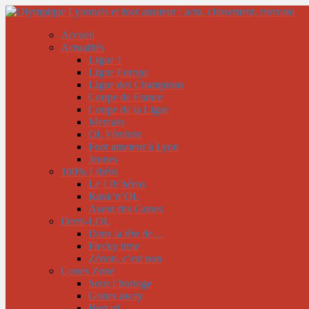
Accueil
Actualités
Ligue 1
Ligue Europa
Ligue des Champions
Coupe de France
Coupe de la Ligue
Mercato
OL Féminin
Foot amateur à Lyon
Jeunes
100% Libéro
Le Lib’héros
Rank’n’OL
Avent des Gones
Demi-LOL
Dans la tête de…
Flecky time
Zénon, c’est non
Gones Zone
Sous l’horloge
Gones away
Best of