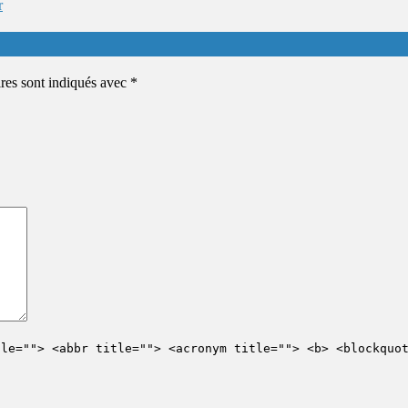
r
ires sont indiqués avec
*
tle=""> <abbr title=""> <acronym title=""> <b> <blockquo