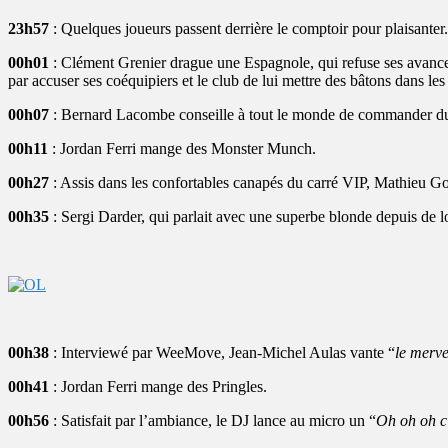
23h57
: Quelques joueurs passent derrière le comptoir pour plaisanter
00h01
: Clément Grenier drague une Espagnole, qui refuse ses avances. 
par accuser ses coéquipiers et le club de lui mettre des bâtons dans les
00h07
: Bernard Lacombe conseille à tout le monde de commander du
00h11
: Jordan Ferri mange des Monster Munch.
00h27
: Assis dans les confortables canapés du carré VIP, Mathieu G
00h35
: Sergi Darder, qui parlait avec une superbe blonde depuis de l
00h38
: Interviewé par WeeMove, Jean-Michel Aulas vante “
le merv
00h41
: Jordan Ferri mange des Pringles.
00h56
: Satisfait par l’ambiance, le DJ lance au micro un “
Oh oh oh c’