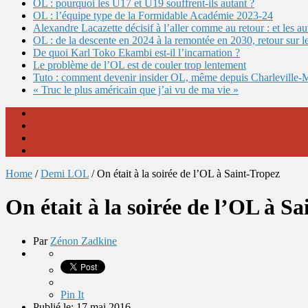
OL : pourquoi les U17 et U19 souffrent-ils autant ?
OL : l’équipe type de la Formidable Académie 2023-24
Alexandre Lacazette décisif à l’aller comme au retour : et les 
OL : de la descente en 2024 à la remontée en 2030, retour sur l
De quoi Karl Toko Ekambi est-il l’incarnation ?
Le problème de l’OL est de couler trop lentement
Tuto : comment devenir insider OL, même depuis Charleville-
« Truc le plus américain que j’ai vu de ma vie »
Home
/
Demi LOL
/
On était à la soirée de l’OL à Saint-Tropez
On était à la soirée de l’OL à S
Par
Zénon Zadkine
Pin It
Publié le: 17 mai 2016