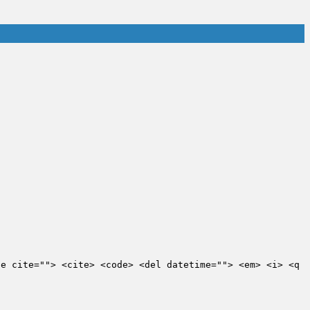
te cite=""> <cite> <code> <del datetime=""> <em> <i> <q