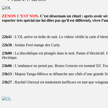
ZÉNON C’EST NON
. C’est désormais un rituel : après avoir s
reporter très spécial (ne lui dites pas qu’il est différent), vivre l
22h41
: L’OL arrive en boîte de nuit. Le videur vérifie la carte d’iden
22h58
: Jordan Ferri mange des Curly.
23h00
: La discothèque est plongée dans le noir. Panne d’électricité. H
électrique.
23h06
: L’ambiance ne prend pas. Bruno Genesio est nommé DJ. Tout
23h13
: Mapou Yanga-Mbiwa se déhanche aux côtés d’une grande Sué
23h27
: Rachid Ghezzal est totalement inefficace en tant que wingman