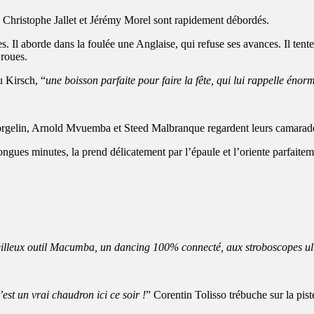
. Christophe Jallet et Jérémy Morel sont rapidement débordés.
Il aborde dans la foulée une Anglaise, qui refuse ses avances. Il tente e
 roues.
 Kirsch, “
une boisson parfaite pour faire la fête, qui lui rappelle é
orgelin, Arnold Mvuemba et Steed Malbranque regardent leurs camarades 
ongues minutes, la prend délicatement par l’épaule et l’oriente parfaite
eilleux outil Macumba, un dancing 100% connecté, aux stroboscopes u
est un vrai chaudron ici ce soir !
” Corentin Tolisso trébuche sur la pist