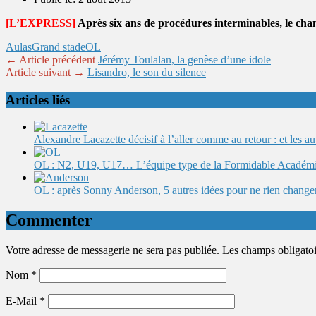
[L’EXPRESS]
Après six ans de procédures interminables, le chan
Aulas
Grand stade
OL
← Article précédent
Jérémy Toulalan, la genèse d’une idole
Article suivant →
Lisandro, le son du silence
Articles liés
Alexandre Lacazette décisif à l’aller comme au retour : et les 
OL : N2, U19, U17… L’équipe type de la Formidable Académ
OL : après Sonny Anderson, 5 autres idées pour ne rien change
Commenter
Votre adresse de messagerie ne sera pas publiée. Les champs obligato
Nom
*
E-Mail
*