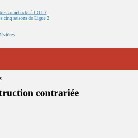
autres comebacks à l’OL ?
es cinq saisons de Ligue 2
Mézières
ée
ruction contrariée