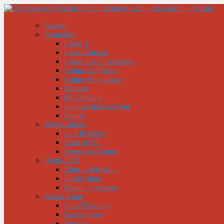
Accueil
Actualités
Ligue 1
Ligue Europa
Ligue des Champions
Coupe de France
Coupe de la Ligue
Mercato
OL Féminin
Foot amateur à Lyon
Jeunes
100% Libéro
Le Lib’héros
Rank’n’OL
Avent des Gones
Demi-LOL
Dans la tête de…
Flecky time
Zénon, c’est non
Gones Zone
Sous l’horloge
Gones away
Best of