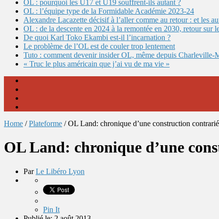
OL : pourquoi les U17 et U19 souffrent-ils autant ?
OL : l’équipe type de la Formidable Académie 2023-24
Alexandre Lacazette décisif à l’aller comme au retour : et les 
OL : de la descente en 2024 à la remontée en 2030, retour sur l
De quoi Karl Toko Ekambi est-il l’incarnation ?
Le problème de l’OL est de couler trop lentement
Tuto : comment devenir insider OL, même depuis Charleville-
« Truc le plus américain que j’ai vu de ma vie »
Home
/
Plateforme
/
OL Land: chronique d’une construction contrari
OL Land: chronique d’une const
Par
Le Libéro Lyon
Pin It
Publié le: 2 août 2013