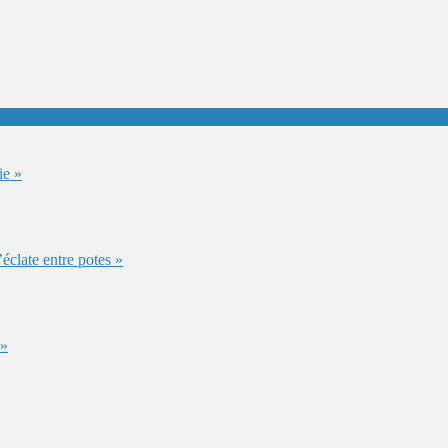
ie »
éclate entre potes »
 »