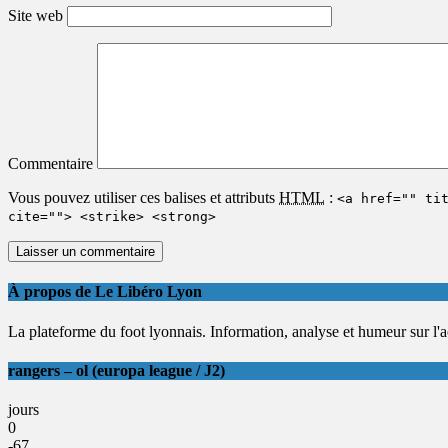
Site web
Commentaire
Vous pouvez utiliser ces balises et attributs
HTML
:
<a href="" ti
cite=""> <strike> <strong>
À propos de Le Libéro Lyon
La plateforme du foot lyonnais. Information, analyse et humeur sur l'act
rangers – ol (europa league / J2)
jours
0
-67