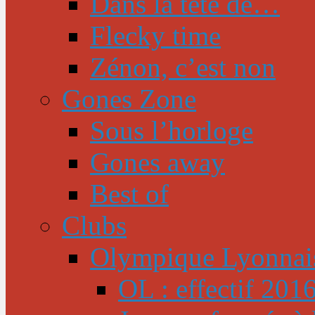
Dans la tête de…
Flecky time
Zénon, c’est non
Gones Zone
Sous l’horloge
Gones away
Best of
Clubs
Olympique Lyonnai
OL : effectif 201