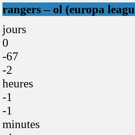
rangers – ol (europa leagu
jours
0
-67
-2
heures
-1
-1
minutes