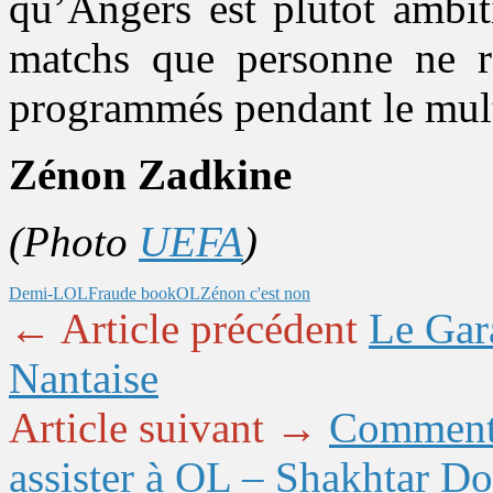
qu’Angers est plutôt ambit
matchs que personne ne re
programmés pendant le mult
Zénon Zadkine
(Photo
UEFA
)
Demi-LOL
Fraude book
OL
Zénon c'est non
← Article précédent
Le Gar
Nantaise
Article suivant →
Comment c
assister à OL – Shakhtar Do