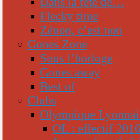
Dans la tête de…
Flecky time
Zénon, c’est non
Gones Zone
Sous l’horloge
Gones away
Best of
Clubs
Olympique Lyonnai
OL : effectif 201