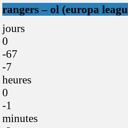
rangers – ol (europa leagu
jours
0
-67
-7
heures
0
-1
minutes