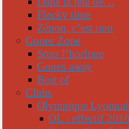
Dans la tête de…
Flecky time
Zénon, c’est non
Gones Zone
Sous l’horloge
Gones away
Best of
Clubs
Olympique Lyonnai
OL : effectif 201