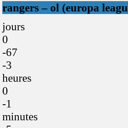
rangers – ol (europa leagu
jours
0
-67
-3
heures
0
-1
minutes