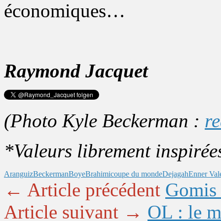
économiques…
R
aymond Jacquet
(Photo Kyle Beckerman :
re
*Valeurs librement inspirée
Aranguiz
Beckerman
Boye
Brahimi
coupe du monde
Dejagah
Enner Val
← Article précédent
Gomis 
Article suivant →
OL : le 