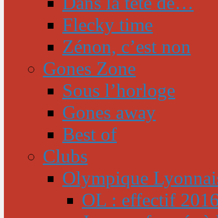
Dans la tête de…
Flecky time
Zénon, c’est non
Gones Zone
Sous l’horloge
Gones away
Best of
Clubs
Olympique Lyonnai
OL : effectif 201