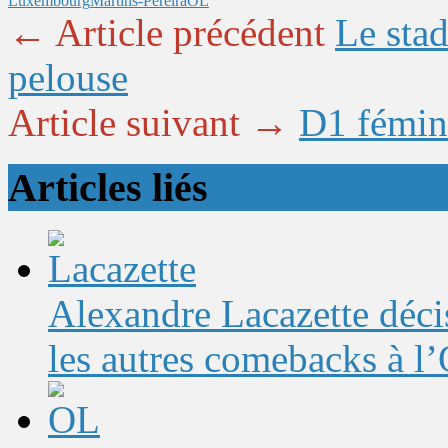
Luxembourg
Martins-Pereira
OL
← Article précédent
Le sta
pelouse
Article suivant →
D1 fémini
Articles liés
Alexandre Lacazette décis
les autres comebacks à l