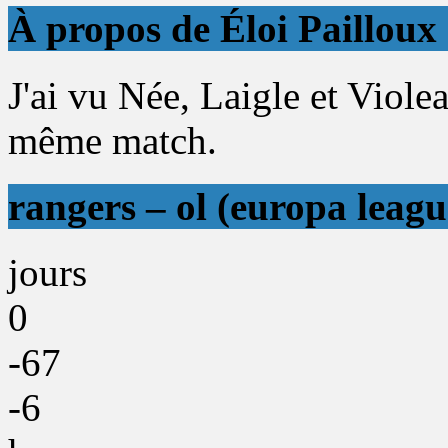
À propos de Éloi Pailloux
J'ai vu Née, Laigle et Viol
même match.
rangers – ol (europa leagu
jours
0
-67
-6