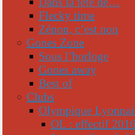
Dans la tête de…
Flecky time
Zénon, c’est non
Gones Zone
Sous l’horloge
Gones away
Best of
Clubs
Olympique Lyonnai
OL : effectif 201