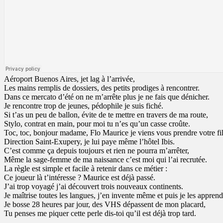
Aéroport Buenos Aires, jet lag à l’arrivée,
Les mains remplis de dossiers, des petits prodiges à rencontrer.
Dans ce mercato d’été on ne m’arrête plus je ne fais que dénicher.
Je rencontre trop de jeunes, pédophile je suis fiché.
Si t’as un peu de ballon, évite de te mettre en travers de ma route,
Stylo, contrat en main, pour moi tu n’es qu’un casse croûte.
Toc, toc, bonjour madame, Flo Maurice je viens vous prendre votre fil
Direction Saint-Exupery, je lui paye même l’hôtel Ibis.
C’est comme ça depuis toujours et rien ne pourra m’arrêter,
Même la sage-femme de ma naissance c’est moi qui l’ai recrutée.
La règle est simple et facile à retenir dans ce métier :
Ce joueur là t’intéresse ? Maurice est déjà passé.
J’ai trop voyagé j’ai découvert trois nouveaux continents.
Je maîtrise toutes les langues, j’en invente même et puis je les apprend
Je bosse 28 heures par jour, des VHS dépassent de mon placard,
Tu penses me piquer cette perle dis-toi qu’il est déjà trop tard.