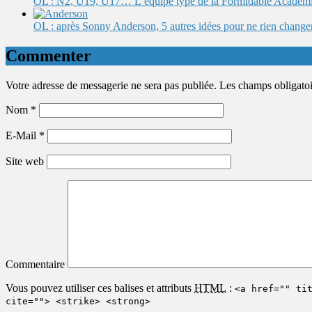
OL : N2, U19, U17… L’équipe type de la Formidable Académ
OL : après Sonny Anderson, 5 autres idées pour ne rien change
Commenter
Votre adresse de messagerie ne sera pas publiée. Les champs obligato
Nom
*
E-Mail
*
Site web
Commentaire
Vous pouvez utiliser ces balises et attributs
HTML
:
<a href="" ti
cite=""> <strike> <strong>