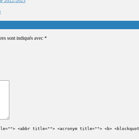
ie 2022-2023
r
ires sont indiqués avec
*
tle=""> <abbr title=""> <acronym title=""> <b> <blockquo