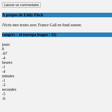
À propos de Eddy Fleck
J'écris mes textes avec France Gall en fond sonore.
rangers – ol (europa league / J2)
jours
0
-67
-4
heures
-1
-4
minutes
-1
-3
secondes
-5
-6