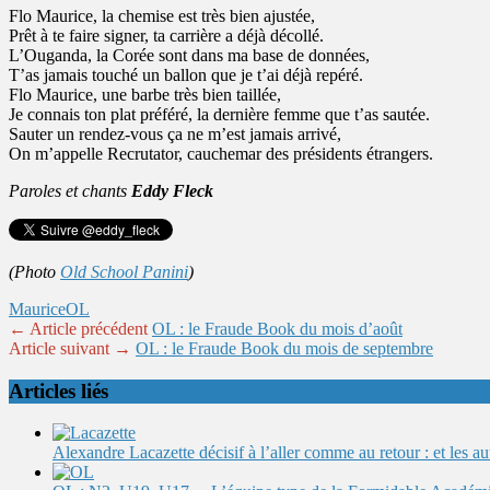
Flo Maurice, la chemise est très bien ajustée,
Prêt à te faire signer, ta carrière a déjà décollé.
L’Ouganda, la Corée sont dans ma base de données,
T’as jamais touché un ballon que je t’ai déjà repéré.
Flo Maurice, une barbe très bien taillée,
Je connais ton plat préféré, la dernière femme que t’as sautée.
Sauter un rendez-vous ça ne m’est jamais arrivé,
On m’appelle Recrutator, cauchemar des présidents étrangers.
Paroles et chants
Eddy Fleck
(Photo
Old School Panini
)
Maurice
OL
← Article précédent
OL : le Fraude Book du mois d’août
Article suivant →
OL : le Fraude Book du mois de septembre
Articles liés
Alexandre Lacazette décisif à l’aller comme au retour : et les 