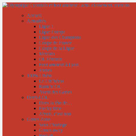
Accueil
Actualités
Ligue 1
Ligue Europa
Ligue des Champions
Coupe de France
Coupe de la Ligue
Mercato
OL Féminin
Foot amateur à Lyon
Jeunes
100% Libéro
Le Lib’héros
Rank’n’OL
Avent des Gones
Demi-LOL
Dans la tête de…
Flecky time
Zénon, c’est non
Gones Zone
Sous l’horloge
Gones away
Best of