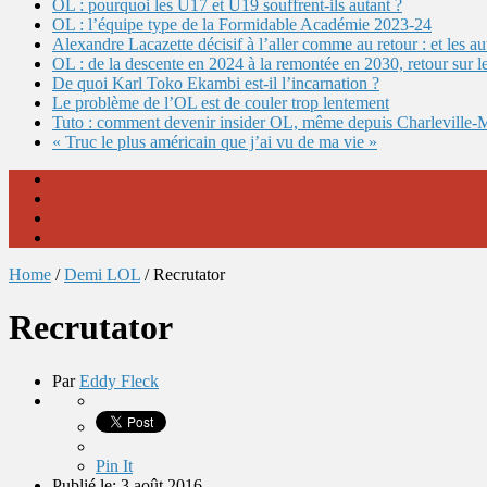
OL : pourquoi les U17 et U19 souffrent-ils autant ?
OL : l’équipe type de la Formidable Académie 2023-24
Alexandre Lacazette décisif à l’aller comme au retour : et les 
OL : de la descente en 2024 à la remontée en 2030, retour sur l
De quoi Karl Toko Ekambi est-il l’incarnation ?
Le problème de l’OL est de couler trop lentement
Tuto : comment devenir insider OL, même depuis Charleville-
« Truc le plus américain que j’ai vu de ma vie »
Home
/
Demi LOL
/
Recrutator
Recrutator
Par
Eddy Fleck
Pin It
Publié le: 3 août 2016