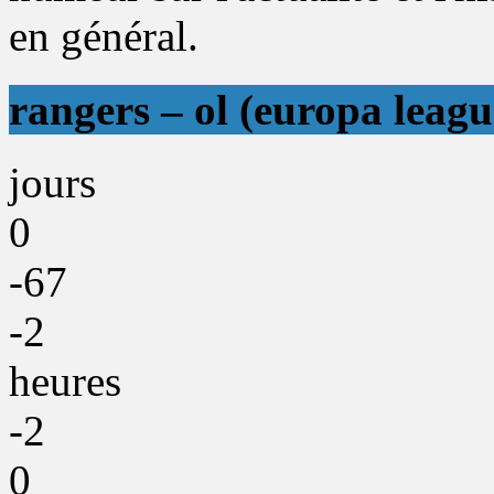
en général.
rangers – ol (europa leagu
jours
0
-67
-2
heures
-2
0