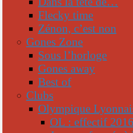
Dans la tête de…
Flecky time
Zénon, c’est non
Gones Zone
Sous l’horloge
Gones away
Best of
Clubs
Olympique Lyonnai
OL : effectif 201