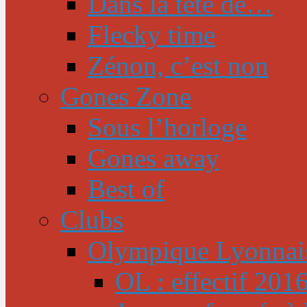
Dans la tête de…
Flecky time
Zénon, c’est non
Gones Zone
Sous l’horloge
Gones away
Best of
Clubs
Olympique Lyonnai
OL : effectif 201