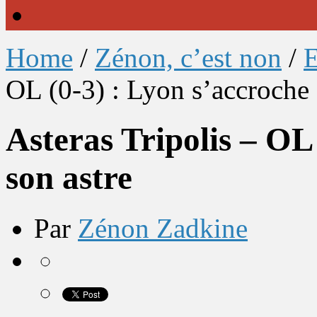
Home
/
Zénon, c’est non
/
E
OL (0-3) : Lyon s’accroche 
Asteras Tripolis – OL
son astre
Par
Zénon Zadkine