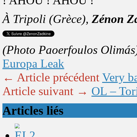
! AHOU ! AHOU !
À Tripoli (Grèce),
Zénon Z
(Photo Paoerfoulos Olimás
Europa Leak
← Article précédent
Very ba
Article suivant →
OL – Tori
Articles liés