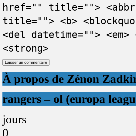
href="" title=""> <abbr
title=""> <b> <blockquo
<del datetime=""> <em> 
<strong>
À propos de Zénon Zadki
rangers – ol (europa leagu
jours
0