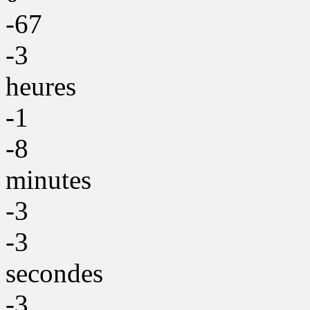
-67
-3
heures
-1
-8
minutes
-3
-3
secondes
-3