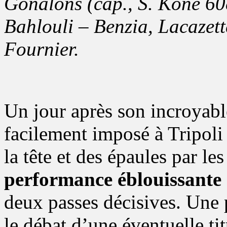
Gonalons (cap., S. Koné 60e
Bahlouli – Benzia, Lacazette
Fournier.
Un jour après son incroyab
facilement imposé à Tripol
la tête et des épaules par le
performance éblouissante 
deux passes décisives. Une 
le débat d’une éventuelle ti