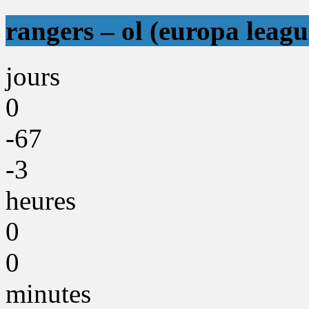
rangers – ol (europa leagu
jours
0
-67
-3
heures
0
0
minutes