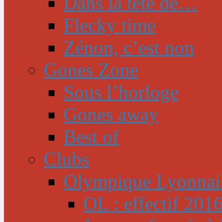
Dans la tête de…
Flecky time
Zénon, c’est non
Gones Zone
Sous l’horloge
Gones away
Best of
Clubs
Olympique Lyonnai
OL : effectif 201