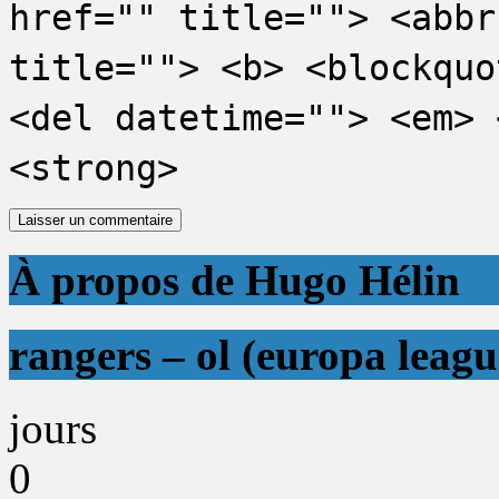
href="" title=""> <abbr
title=""> <b> <blockquo
<del datetime=""> <em> 
<strong>
À propos de Hugo Hélin
rangers – ol (europa leagu
jours
0