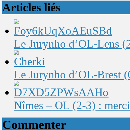
Articles liés
Le Jurynho d’OL-Lens (2-
Le Jurynho d’OL-Brest (0-
Nîmes – OL (2-3) : merci
Commenter