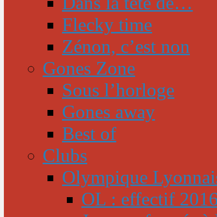
Dans la tête de…
Flecky time
Zénon, c’est non
Gones Zone
Sous l’horloge
Gones away
Best of
Clubs
Olympique Lyonnai
OL : effectif 201