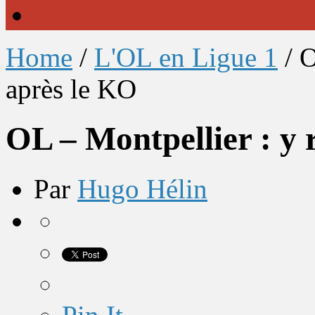
Home
/
L'OL en Ligue 1
/
O
après le KO
OL – Montpellier : y 
Par
Hugo Hélin