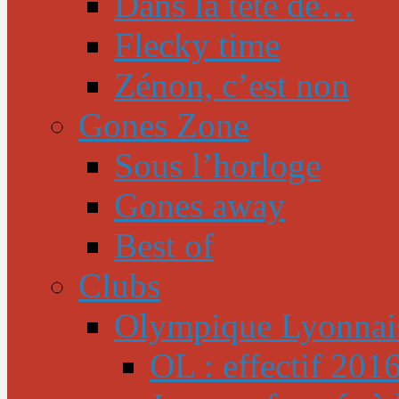
Dans la tête de…
Flecky time
Zénon, c’est non
Gones Zone
Sous l’horloge
Gones away
Best of
Clubs
Olympique Lyonnai
OL : effectif 201