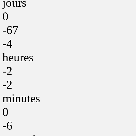
jours
0
-67
-4
heures
-2
-2
minutes
0
-6