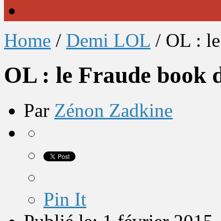
Home
/
Demi LOL
/
OL : le
OL : le Fraude book d
Par
Zénon Zadkine
Pin It