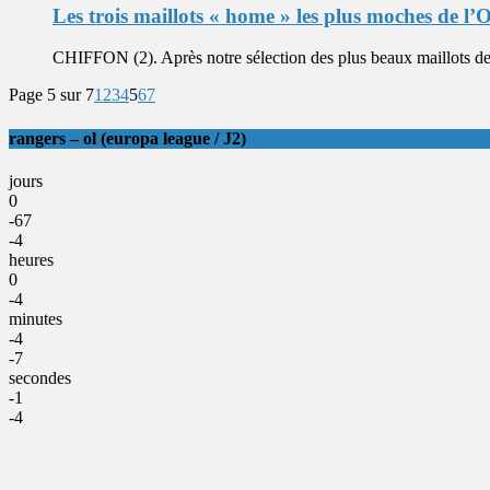
Les trois maillots « home » les plus moches de l’
CHIFFON (2). Après notre sélection des plus beaux maillots de l
Page 5 sur 7
1
2
3
4
5
6
7
rangers – ol (europa league / J2)
jours
0
-67
-4
heures
0
-4
minutes
-4
-7
secondes
-1
-4