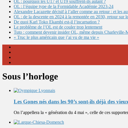
OL : pourquoi les U17 et U19 souffrent-ils autant ?
OL : l’équipe type de la Formidable Académie 2023-24
Alexandre Lacazette décisif à l’aller comme au retour : et les 
OL : de la descente en 2024 à la remontée en 2030, retour sur l
De quoi Karl Toko Ekambi est-il l’incarnation ?
Le problème de l’OL est de couler trop lentement
Tuto : comment devenir insider OL, même depuis Charleville-
« Truc le plus américain que j’ai vu de ma vie »
Sous l’horloge
Les Gones nés dans les 90’s sont-ils déjà des vieu
On l’appellera la « génération du 4 mai », celle de ces supporter