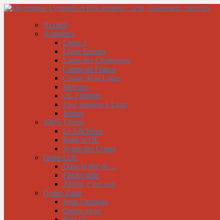
Accueil
Actualités
Ligue 1
Ligue Europa
Ligue des Champions
Coupe de France
Coupe de la Ligue
Mercato
OL Féminin
Foot amateur à Lyon
Jeunes
100% Libéro
Le Lib’héros
Rank’n’OL
Avent des Gones
Demi-LOL
Dans la tête de…
Flecky time
Zénon, c’est non
Gones Zone
Sous l’horloge
Gones away
Best of