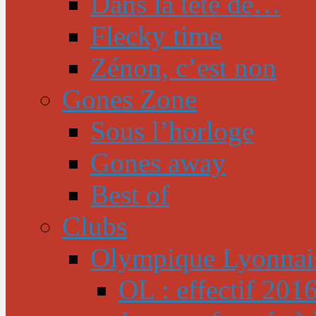
Dans la tête de…
Flecky time
Zénon, c’est non
Gones Zone
Sous l’horloge
Gones away
Best of
Clubs
Olympique Lyonnai
OL : effectif 201