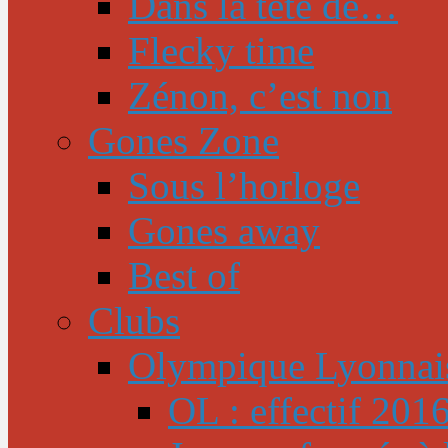
Dans la tête de…
Flecky time
Zénon, c’est non
Gones Zone
Sous l’horloge
Gones away
Best of
Clubs
Olympique Lyonnai
OL : effectif 201