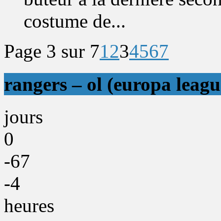
costume de...
Page 3 sur 7
1
2
3
4
5
6
7
rangers – ol (europa leagu
jours
0
-67
-4
heures