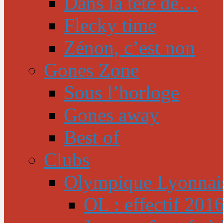
Dans la tête de…
Flecky time
Zénon, c’est non
Gones Zone
Sous l’horloge
Gones away
Best of
Clubs
Olympique Lyonnai
OL : effectif 201