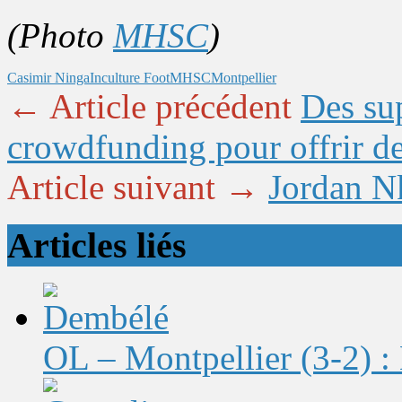
(Photo
MHSC
)
Casimir Ninga
Inculture Foot
MHSC
Montpellier
← Article précédent
Des su
crowdfunding pour offrir de
Article suivant →
Jordan N
Articles liés
OL – Montpellier (3-2) : 