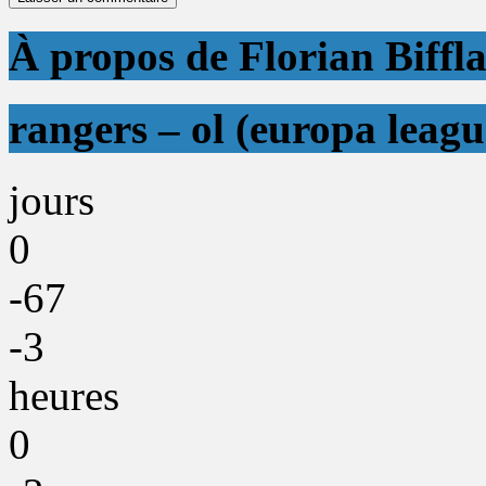
À propos de Florian Biffl
rangers – ol (europa leagu
jours
0
-67
-3
heures
0