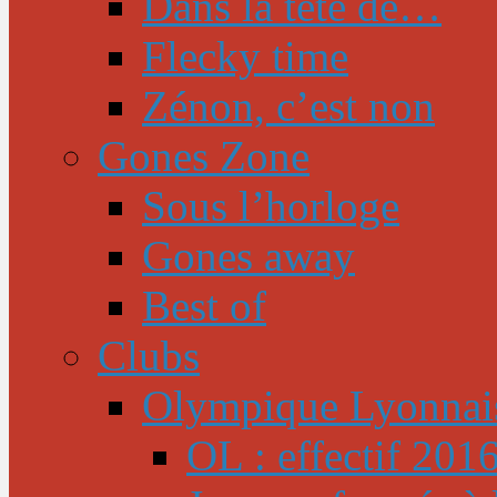
Dans la tête de…
Flecky time
Zénon, c’est non
Gones Zone
Sous l’horloge
Gones away
Best of
Clubs
Olympique Lyonnai
OL : effectif 201