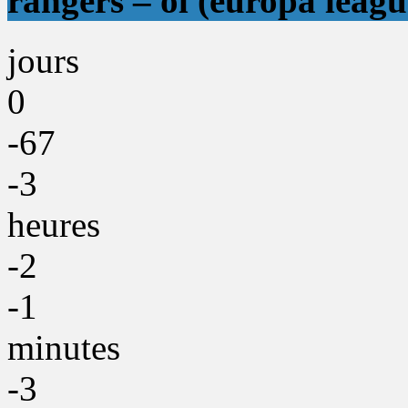
rangers – ol (europa leagu
jours
0
-67
-3
heures
-2
-1
minutes
-3