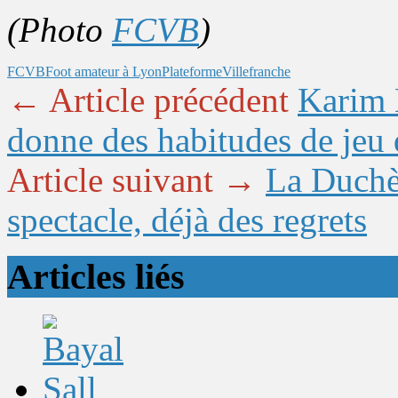
(Photo
FCVB
)
FCVB
Foot amateur à Lyon
Plateforme
Villefranche
← Article précédent
Karim 
donne des habitudes de jeu 
Article suivant →
La Duchèr
spectacle, déjà des regrets
Articles liés