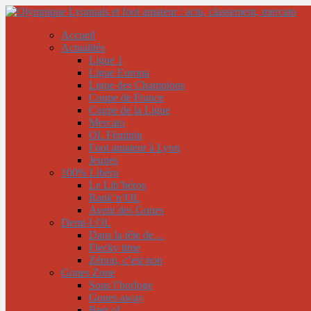
Accueil
Actualités
Ligue 1
Ligue Europa
Ligue des Champions
Coupe de France
Coupe de la Ligue
Mercato
OL Féminin
Foot amateur à Lyon
Jeunes
100% Libéro
Le Lib’héros
Rank’n’OL
Avent des Gones
Demi-LOL
Dans la tête de…
Flecky time
Zénon, c’est non
Gones Zone
Sous l’horloge
Gones away
Best of