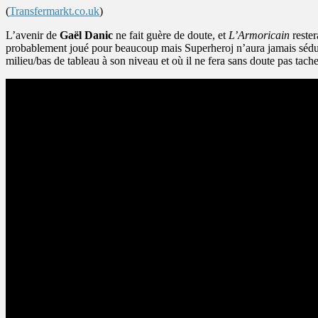
(
Transfermarkt.co.uk
)
L’avenir de
Gaël Danic
ne fait guère de doute, et
L’Armoricain
rester
probablement joué pour beaucoup mais Superheroj n’aura jamais séduit,
milieu/bas de tableau à son niveau et où il ne fera sans doute pas tache