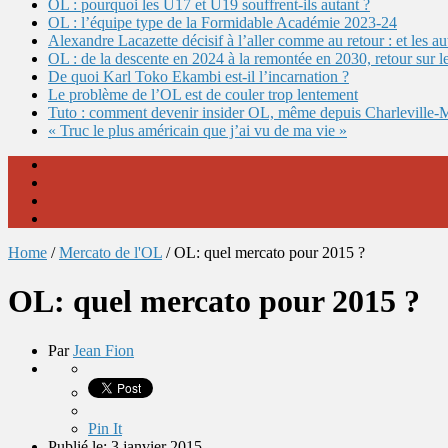
OL : pourquoi les U17 et U19 souffrent-ils autant ?
OL : l’équipe type de la Formidable Académie 2023-24
Alexandre Lacazette décisif à l’aller comme au retour : et les 
OL : de la descente en 2024 à la remontée en 2030, retour sur l
De quoi Karl Toko Ekambi est-il l’incarnation ?
Le problème de l’OL est de couler trop lentement
Tuto : comment devenir insider OL, même depuis Charleville-
« Truc le plus américain que j’ai vu de ma vie »
Home
/
Mercato de l'OL
/
OL: quel mercato pour 2015 ?
OL: quel mercato pour 2015 ?
Par
Jean Fion
Pin It
Publié le: 3 janvier 2015