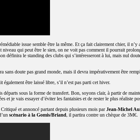
’irrémédiable issue semble être la même. Et ça fait clairement chier, il n’
ut niveau qui peut être le sien, on ne voit pas comment il pourrait prolon
son définira le standing des clubs qui s’intéresseront à lui, mais nul do
stera sans doute pas grand monde, mais il devra impérativement être remp
t également être laissé libre, s’il n’est pas parti cet hiver.
s départs sous la forme de transfert. Bon, soyons clair, à partir de main
 et je vais essayer d’éviter les fantaisies et de rester le plus réaliste
. Critiqué et annoncé partant depuis plusieurs mois par
Jean-Michel Au
 d’un
scénario à la Gomis/Briand
, il partira contre un chèque de 3M€.