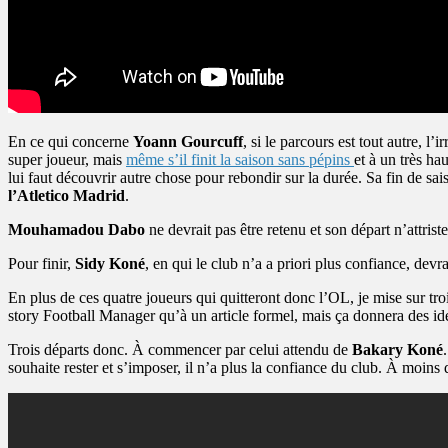
En ce qui concerne
Yoann Gourcuff
, si le parcours est tout autre, l
super joueur, mais
même s’il finit la saison sans pépins
et à un très ha
lui faut découvrir autre chose pour rebondir sur la durée. Sa fin de sai
l’Atletico Madrid
.
Mouhamadou Dabo
ne devrait pas être retenu et son départ n’attri
Pour finir,
Sidy Koné
, en qui le club n’a a priori plus confiance, devrai
En plus de ces quatre joueurs qui quitteront donc l’OL, je mise sur troi
story Football Manager qu’à un article formel, mais ça donnera des idées
Trois départs donc. À commencer par celui attendu de
Bakary Koné
souhaite rester et s’imposer, il n’a plus la confiance du club. À moins