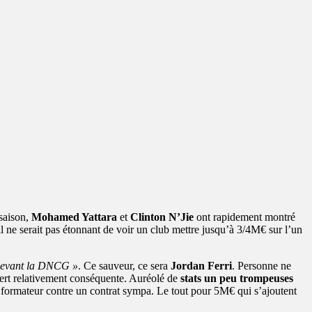
 saison,
Mohamed Yattara
et
Clinton N’Jie
ont rapidement montré
il ne serait pas étonnant de voir un club mettre jusqu’à 3/4M€ sur l’un
t devant la DNCG »
. Ce sauveur, ce sera
Jordan Ferri
. Personne ne
sfert relativement conséquente. Auréolé de
stats un peu trompeuses
lub formateur contre un contrat sympa. Le tout pour 5M€ qui s’ajoutent