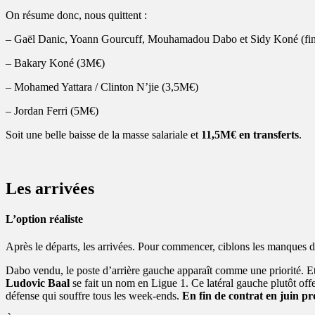
On résume donc, nous quittent :
– Gaël Danic, Yoann Gourcuff, Mouhamadou Dabo et Sidy Koné (fin 
– Bakary Koné (3M€)
– Mohamed Yattara / Clinton N’jie (3,5M€)
– Jordan Ferri (5M€)
Soit une belle baisse de la masse salariale et
11,5M€ en transferts
.
Les arrivées
L’option réaliste
Après le départs, les arrivées. Pour commencer, ciblons les manques de
Dabo vendu, le poste d’arrière gauche apparaît comme une priorité. Et ç
Ludovic Baal
se fait un nom en Ligue 1. Ce latéral gauche plutôt offen
défense qui souffre tous les week-ends.
En fin de contrat en juin p