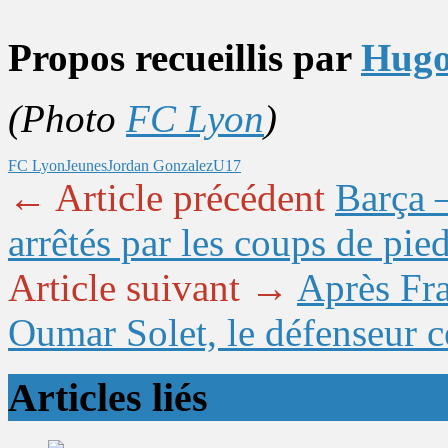
Propos recueillis par
Hugo
(Photo
FC Lyon
)
FC Lyon
Jeunes
Jordan Gonzalez
U17
← Article précédent
Barça 
arrêtés par les coups de pie
Article suivant →
Après Fra
Oumar Solet, le défenseur c
Articles liés