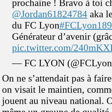
prochaine ! Bravo à toi 
@Jordan61824784
aka le
du FC Lyon
#FCLyon189
Générateur d’avenir (grâc
pic.twitter.com/240mK
— FC LYON (@FCLyonO
On ne s’attendait pas à fai
on visait le maintien, comm
jouent au niveau national. 
même un groupe de qualité,