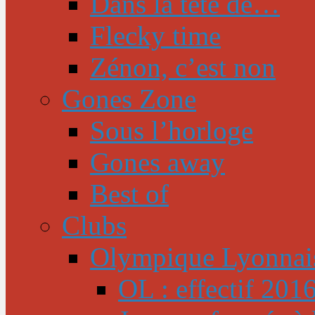
Dans la tête de…
Flecky time
Zénon, c’est non
Gones Zone
Sous l’horloge
Gones away
Best of
Clubs
Olympique Lyonnai
OL : effectif 201