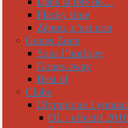
Dans la tête de…
Flecky time
Zénon, c’est non
Gones Zone
Sous l’horloge
Gones away
Best of
Clubs
Olympique Lyonnai
OL : effectif 201