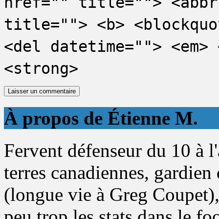
href="" title=""> <abbr
title=""> <b> <blockquo
<del datetime=""> <em> 
<strong>
À propos de Étienne M.
Fervent défenseur du 10 à l
terres canadiennes, gardien 
(longue vie à Greg Coupet),
peu trop les stats dans le fo