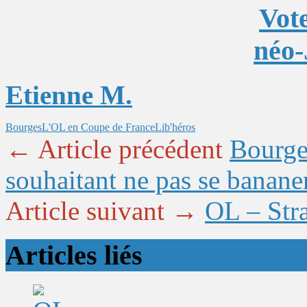
Vote
néo-
Etienne M.
Bourges
L'OL en Coupe de France
Lib'héros
← Article précédent
Bourge
souhaitant ne pas se banane
Article suivant →
OL – Stra
Articles liés