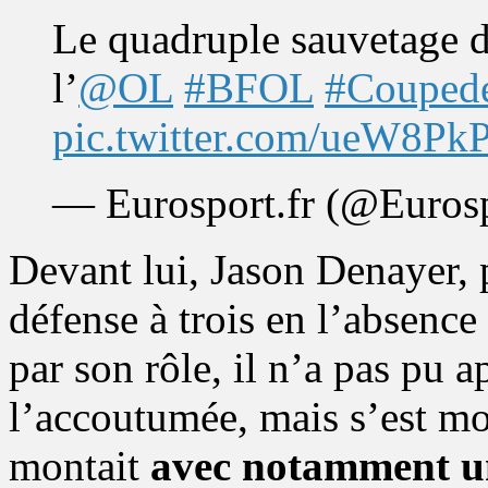
Le quadruple sauvetage 
l’
@OL
#BFOL
#Couped
pic.twitter.com/ueW8P
— Eurosport.fr (@Euro
Devant lui, Jason Denayer, 
défense à trois en l’absenc
par son rôle, il n’a pas pu 
l’accoutumée, mais s’est mo
montait
avec notamment u