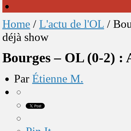
Home
/
L'actu de l'OL
/
Bou
déjà show
Bourges – OL (0-2) :
Par
Étienne M.