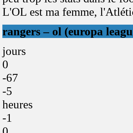
L'OL est ma femme, l'Atléti
rangers – ol (europa leagu
jours
0
-67
-5
heures
-1
0