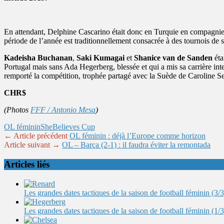
En attendant, Delphine Cascarino était donc en Turquie en compagni
période de l’année est traditionnellement consacrée à des tournois de 
Kadeisha Buchanan
,
Saki Kumagai
et
Shanice van de Sanden
éta
Portugal mais sans Ada Hegerberg, blessée et qui a mis sa carrière int
remporté la compétition, trophée partagé avec la Suède de Caroline Se
CHR$
(Photos
FFF / Antonio Mesa
)
OL féminin
SheBelieves Cup
← Article précédent
OL féminin : déjà l’Europe comme horizon
Article suivant →
OL – Barça (2-1) : il faudra éviter la remontada
Articles liés
Les grandes dates tactiques de la saison de football féminin (3/3
Les grandes dates tactiques de la saison de football féminin (1/3