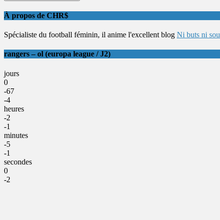
À propos de CHR$
Spécialiste du football féminin, il anime l'excellent blog
Ni buts ni so
rangers – ol (europa league / J2)
jours
0
-67
-4
heures
-2
-1
minutes
-5
-1
secondes
0
-2