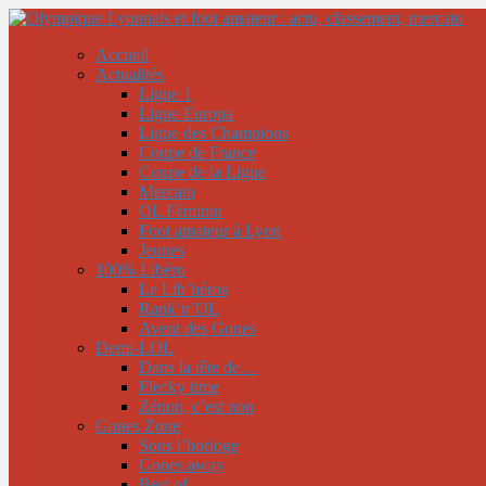
Accueil
Actualités
Ligue 1
Ligue Europa
Ligue des Champions
Coupe de France
Coupe de la Ligue
Mercato
OL Féminin
Foot amateur à Lyon
Jeunes
100% Libéro
Le Lib’héros
Rank’n’OL
Avent des Gones
Demi-LOL
Dans la tête de…
Flecky time
Zénon, c’est non
Gones Zone
Sous l’horloge
Gones away
Best of