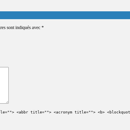
ires sont indiqués avec
*
tle=""> <abbr title=""> <acronym title=""> <b> <blockquo