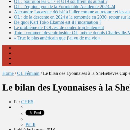
OL : pourquoi les U17 et U19 souffrent-ils autant ?
OL : l’équipe type de la Formidable Académie 2023-24
Alexandre Lacazette décisif à l’aller comme au retour : et les 
OL : de la descente en 2024 à la remontée en 2030, retour sur l
De quoi Karl Toko Ekambi est-il l’incarnation ?
Le problème de l’OL est de couler trop lentement
Tuto : comment devenir insider OL, même depuis Charleville-
« Truc le plus américain que j’ai vu de ma vie »
Home
/
OL Féminin
/
Le bilan des Lyonnaises à la SheBelieves Cup 
Le bilan des Lyonnaises à la Sh
Par
CHR$
Pin It
Publié le: 9 mars 2018