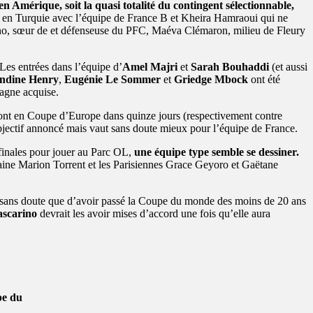
 en Amérique, soit la quasi totalité du contingent sélectionnable,
 en Turquie avec l’équipe de France B et Kheira Hamraoui qui ne
arino, sœur de et défenseuse du PFC, Maéva Clémaron, milieu de Fleury
es entrées dans l’équipe d’
Amel Majri
et
Sarah Bouhaddi
(et aussi
dine Henry
,
Eugénie Le Sommer
et
Griedge Mbock
ont été
magne acquise.
eront en Coupe d’Europe dans quinze jours (respectivement contre
objectif annoncé mais vaut sans doute mieux pour l’équipe de France.
finales pour jouer au Parc OL,
une équipe type semble se dessiner.
ine Marion Torrent et les Parisiennes Grace Geyoro et Gaëtane
d sans doute que d’avoir passé la Coupe du monde des moins de 20 ans
ascarino
devrait les avoir mises d’accord une fois qu’elle aura
pe du