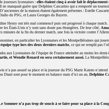
 de joueuses lyonnaises :
elles étaient cinq à avoir fait le déplacement
Il ne manquait guère que Delphine Cascarino qui a remporté un tournoi
e. D’anciennes de la maison étaient également présentes : Estelle Casc
 Diallo du PSG, et Laura Georges du Bayern.
ine Henry ont très mal commencé puis ont progressé à chaque match. L
 les États-Unis n’y sont sans doute pas étrangères. De leur côté,
Aman
s minutes de la fin du dernier match, une fois la victoire contre l’Alle
nomiser, en particulier les Lyonnaises et les Montpelliéraines qui jou
e équipe type lors des deux derniers matchs
, ce qui ne remplit pas l’
dra aux Lyonnaises de l’équipe de France atteindre au moins les demi-
rtie, et Wendie Renard en sera certainement aussi.
La Montpelliéra
vin n’a pas assuré sa place et la joueuse du PSG Marie Katoto n’atten
iatou Diani sont pour le moment en balance mais d’ici un an,
Delphine C
Le Sommer n’a pas trop de soucis à se faire pour sa place à la Cou