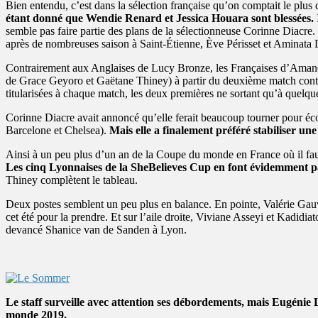
Bien entendu, c’est dans la sélection française qu’on comptait le plus
étant donné que Wendie Renard et Jessica Houara sont blessées.
semble pas faire partie des plans de la sélectionneuse Corinne Diacr
après de nombreuses saison à Saint-Étienne, Ève Périsset et Aminata
Contrairement aux Anglaises de Lucy Bronze, les Françaises d’Amand
de Grace Geyoro et Gaëtane Thiney) à partir du deuxième match contre
titularisées à chaque match, les deux premières ne sortant qu’à quelque
Corinne Diacre avait annoncé qu’elle ferait beaucoup tourner pour éco
Barcelone et Chelsea).
Mais elle a finalement préféré stabiliser un
Ainsi à un peu plus d’un an de la Coupe du monde en France où il fau
Les cinq Lyonnaises de la SheBelieves Cup en font évidemment pa
Thiney complètent le tableau.
Deux postes semblent un peu plus en balance. En pointe, Valérie Gau
cet été pour la prendre. Et sur l’aile droite, Viviane Asseyi et Kadid
devancé Shanice van de Sanden à Lyon.
Le staff surveille avec attention ses débordements, mais Eugénie 
monde 2019.