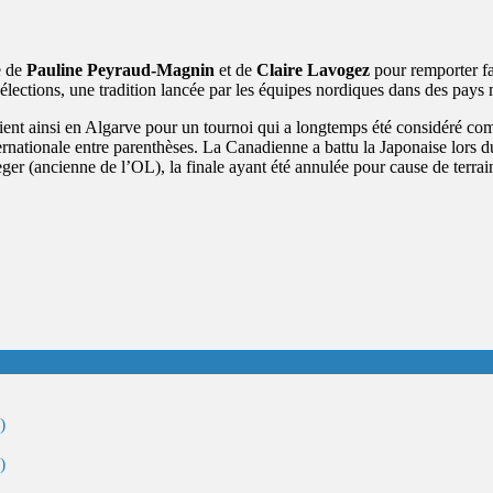
e de
Pauline Peyraud-Magnin
et de
Claire Lavogez
pour remporter fa
sélections, une tradition lancée par les équipes nordiques dans des pay
ient ainsi en Algarve pour un tournoi qui a longtemps été considéré c
ernationale entre parenthèses. La Canadienne a battu la Japonaise lors 
ger (ancienne de l’OL), la finale ayant été annulée pour cause de terrai
)
)