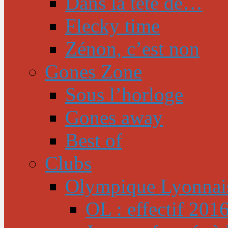
Dans la tête de…
Flecky time
Zénon, c’est non
Gones Zone
Sous l’horloge
Gones away
Best of
Clubs
Olympique Lyonnai
OL : effectif 201