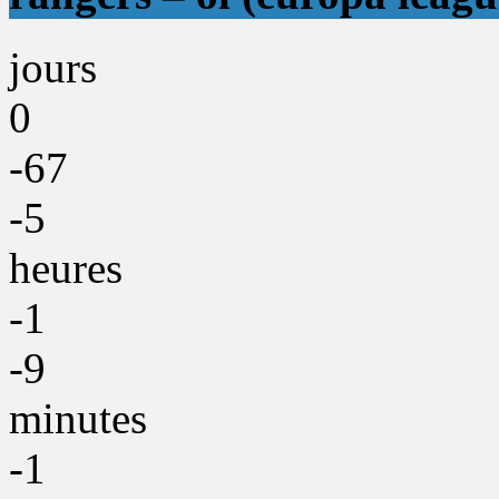
jours
0
-67
-5
heures
-1
-9
minutes
-1