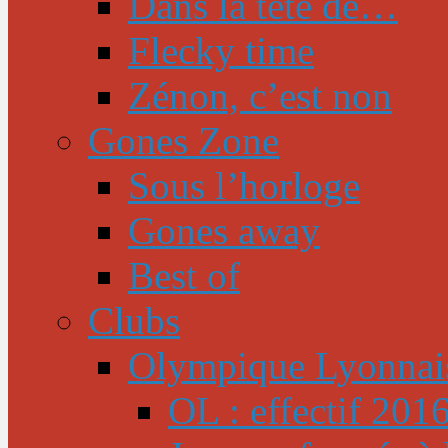
Dans la tête de…
Flecky time
Zénon, c’est non
Gones Zone
Sous l’horloge
Gones away
Best of
Clubs
Olympique Lyonnai
OL : effectif 201