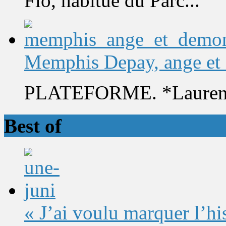
Flo, habitué du Parc...
Memphis Depay, ange et
PLATEFORME. *Laurent 
Best of
« J’ai voulu marquer l’h