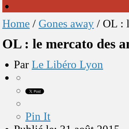
Home
/
Gones away
/
OL : 
OL : le mercato des 
Par
Le Libéro Lyon
Pin It