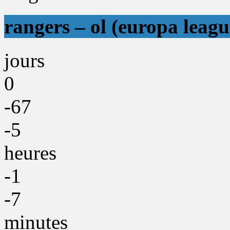
rangers – ol (europa leagu
jours
0
-67
-5
heures
-1
-7
minutes