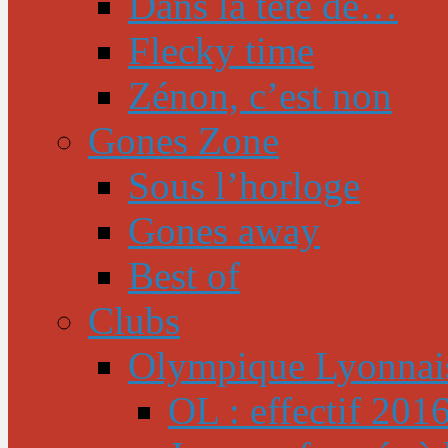
Dans la tête de…
Flecky time
Zénon, c’est non
Gones Zone
Sous l’horloge
Gones away
Best of
Clubs
Olympique Lyonnai
OL : effectif 201