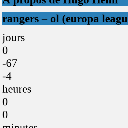
rangers – ol (europa leagu
jours
0
-67
-4
heures
0
0
minutes