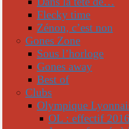
Dans la tête de…
Flecky time
Zénon, c’est non
Gones Zone
Sous l’horloge
Gones away
Best of
Clubs
Olympique Lyonnai
OL : effectif 201